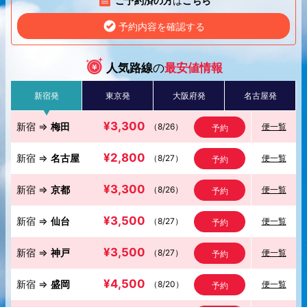
ご予約済の方
は
こちら
予約内容を確認する
人気路線
の
最安値情報
新宿発
東京発
大阪府発
名古屋発
¥3,300
新宿 ⇒
梅田
（
8/26
）
便一覧
予約
¥2,800
新宿 ⇒
名古屋
（
8/27
）
便一覧
予約
¥3,300
新宿 ⇒
京都
（
8/26
）
便一覧
予約
¥3,500
新宿 ⇒
仙台
（
8/27
）
便一覧
予約
¥3,500
新宿 ⇒
神戸
（
8/27
）
便一覧
予約
¥4,500
新宿 ⇒
盛岡
（
8/20
）
便一覧
予約