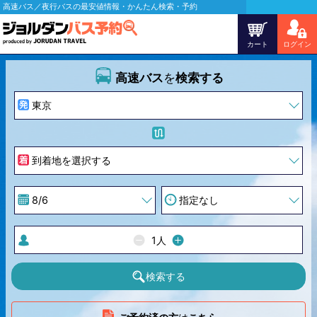
高速バス／夜行バスの最安値情報・かんたん検索・予約
カート
ログイン
高速バス
を
検索する
1
人
検索する