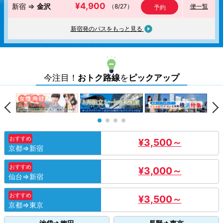
¥4,900
新宿 ⇒
金沢
（
8/27
）
便一覧
予約
新宿発のバスをもっと見る
今注目！
おトク路線
を
ピックアップ
おすすめ
¥3,500～
京都⇒新宿
おすすめ
¥3,000～
仙台⇒新宿
おすすめ
¥3,500～
京都⇒東京