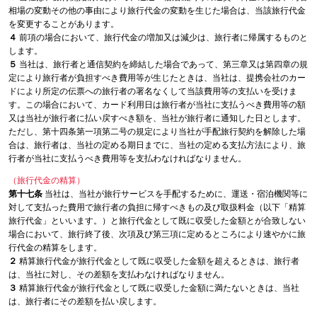
相場の変動その他の事由により旅行代金の変動を生じた場合は、当該旅行代金
を変更することがあります。
４
前項の場合において、旅行代金の増加又は減少は、旅行者に帰属するものと
します。
５
当社は、旅行者と通信契約を締結した場合であって、第三章又は第四章の規
定により旅行者が負担すべき費用等が生じたときは、当社は、提携会社のカー
ドにより所定の伝票への旅行者の署名なくして当該費用等の支払いを受けま
す。この場合において、カード利用日は旅行者が当社に支払うべき費用等の額
又は当社が旅行者に払い戻すべき額を、当社が旅行者に通知した日とします。
ただし、第十四条第一項第二号の規定により当社が手配旅行契約を解除した場
合は、旅行者は、当社の定める期日までに、当社の定める支払方法により、旅
行者が当社に支払うべき費用等を支払わなければなりません。
（旅行代金の精算）
第十七条
当社は、当社が旅行サービスを手配するために、運送・宿泊機関等に
対して支払った費用で旅行者の負担に帰すべきもの及び取扱料金（以下「精算
旅行代金」といいます。）と旅行代金として既に収受した金額とが合致しない
場合において、旅行終了後、次項及び第三項に定めるところにより速やかに旅
行代金の精算をします。
２
精算旅行代金が旅行代金として既に収受した金額を超えるときは、旅行者
は、当社に対し、その差額を支払わなければなりません。
３
精算旅行代金が旅行代金として既に収受した金額に満たないときは、当社
は、旅行者にその差額を払い戻します。