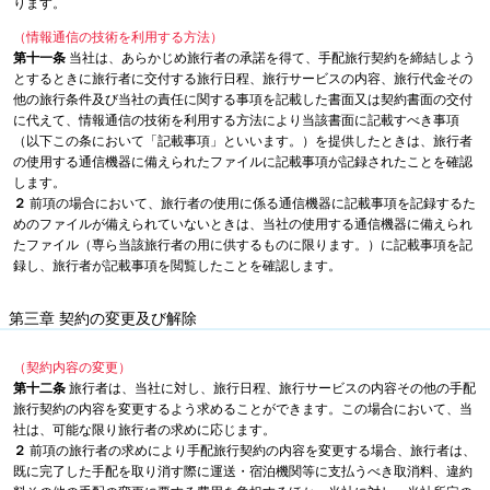
ります。
（情報通信の技術を利用する方法）
第十一条
当社は、あらかじめ旅行者の承諾を得て、手配旅行契約を締結しよう
とするときに旅行者に交付する旅行日程、旅行サービスの内容、旅行代金その
他の旅行条件及び当社の責任に関する事項を記載した書面又は契約書面の交付
に代えて、情報通信の技術を利用する方法により当該書面に記載すべき事項
（以下この条において「記載事項」といいます。）を提供したときは、旅行者
の使用する通信機器に備えられたファイルに記載事項が記録されたことを確認
します。
２
前項の場合において、旅行者の使用に係る通信機器に記載事項を記録するた
めのファイルが備えられていないときは、当社の使用する通信機器に備えられ
たファイル（専ら当該旅行者の用に供するものに限ります。）に記載事項を記
録し、旅行者が記載事項を閲覧したことを確認します。
第三章 契約の変更及び解除
（契約内容の変更）
第十二条
旅行者は、当社に対し、旅行日程、旅行サービスの内容その他の手配
旅行契約の内容を変更するよう求めることができます。この場合において、当
社は、可能な限り旅行者の求めに応じます。
２
前項の旅行者の求めにより手配旅行契約の内容を変更する場合、旅行者は、
既に完了した手配を取り消す際に運送・宿泊機関等に支払うべき取消料、違約