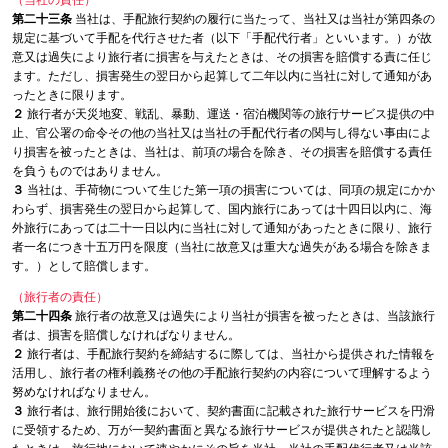
第二十三条
当社は、手配旅行契約の履行に当たって、当社又は当社が第四条の
規定に基づいて手配を代行させた者（以下「手配代行者」といいます。）が故
意又は過失により旅行者に損害を与えたときは、その損害を賠償する責に任じ
ます。ただし、損害発生の翌日から起算して二年以内に当社に対して通知があ
ったときに限ります。
２
旅行者が天災地変、戦乱、暴動、運送・宿泊機関等の旅行サービス提供の中
止、官公署の命令その他の当社又は当社の手配代行者の関与し得ない事由によ
り損害を被ったときは、当社は、前項の場合を除き、その損害を賠償する責任
を負うものではありません。
３
当社は、手荷物について生じた第一項の損害については、同項の規定にかか
わらず、損害発生の翌日から起算して、国内旅行にあっては十四日以内に、海
外旅行にあっては二十一日以内に当社に対して通知があったときに限り、旅行
者一名につき十五万円を限度（当社に故意又は重大な過失がある場合を除きま
す。）として賠償します。
（旅行者の責任）
第二十四条
旅行者の故意又は過失により当社が損害を被ったときは、当該旅行
者は、損害を賠償しなければなりません。
２
旅行者は、手配旅行契約を締結するに際しては、当社から提供された情報を
活用し、旅行者の権利義務その他の手配旅行契約の内容について理解するよう
努めなければなりません。
３
旅行者は、旅行開始後において、契約書面に記載された旅行サービスを円滑
に受領するため、万が一契約書面と異なる旅行サービスが提供されたと認識し