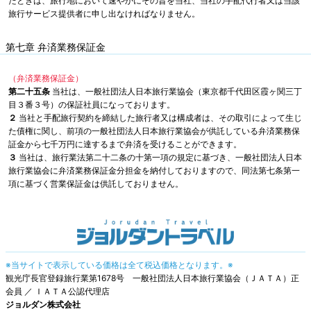
たときは、旅行地において速やかにその旨を当社、当社の手配代行者又は当該
旅行サービス提供者に申し出なければなりません。
第七章 弁済業務保証金
（弁済業務保証金）
第二十五条
当社は、一般社団法人日本旅行業協会（東京都千代田区霞ヶ関三丁
目３番３号）の保証社員になっております。
２
当社と手配旅行契約を締結した旅行者又は構成者は、その取引によって生じ
た債権に関し、前項の一般社団法人日本旅行業協会が供託している弁済業務保
証金から七千万円に達するまで弁済を受けることができます。
３
当社は、旅行業法第二十二条の十第一項の規定に基づき、一般社団法人日本
旅行業協会に弁済業務保証金分担金を納付しておりますので、同法第七条第一
項に基づく営業保証金は供託しておりません。
※当サイトで表示している価格は全て税込価格となります。※
観光庁長官登録旅行業第1678号 一般社団法人日本旅行業協会（ＪＡＴＡ）正
会員 ／ ＩＡＴＡ公認代理店
ジョルダン株式会社