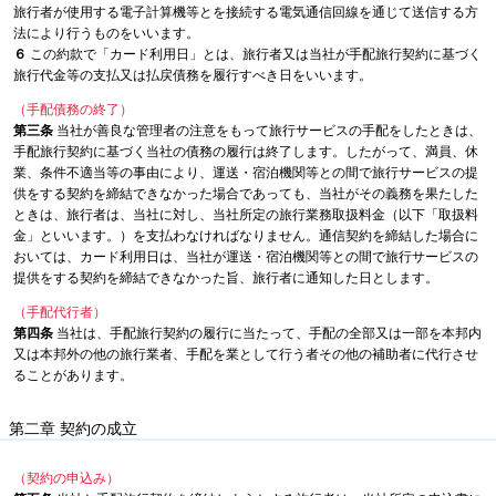
旅行者が使用する電子計算機等とを接続する電気通信回線を通じて送信する方
法により行うものをいいます。
６
この約款で「カード利用日」とは、旅行者又は当社が手配旅行契約に基づく
旅行代金等の支払又は払戻債務を履行すべき日をいいます。
（手配債務の終了）
第三条
当社が善良な管理者の注意をもって旅行サービスの手配をしたときは、
手配旅行契約に基づく当社の債務の履行は終了します。したがって、満員、休
業、条件不適当等の事由により、運送・宿泊機関等との間で旅行サービスの提
供をする契約を締結できなかった場合であっても、当社がその義務を果たした
ときは、旅行者は、当社に対し、当社所定の旅行業務取扱料金（以下「取扱料
金」といいます。）を支払わなければなりません。通信契約を締結した場合に
おいては、カード利用日は、当社が運送・宿泊機関等との間で旅行サービスの
提供をする契約を締結できなかった旨、旅行者に通知した日とします。
（手配代行者）
第四条
当社は、手配旅行契約の履行に当たって、手配の全部又は一部を本邦内
又は本邦外の他の旅行業者、手配を業として行う者その他の補助者に代行させ
ることがあります。
第二章 契約の成立
（契約の申込み）