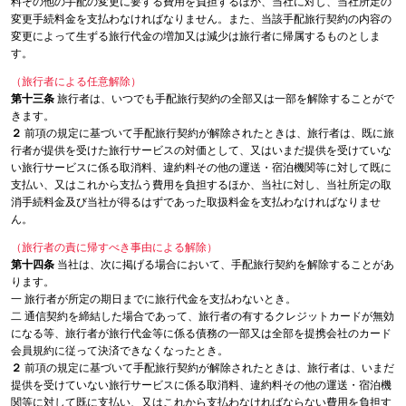
料その他の手配の変更に要する費用を負担するほか、当社に対し、当社所定の
変更手続料金を支払わなければなりません。また、当該手配旅行契約の内容の
変更によって生ずる旅行代金の増加又は減少は旅行者に帰属するものとしま
す。
（旅行者による任意解除）
第十三条
旅行者は、いつでも手配旅行契約の全部又は一部を解除することがで
きます。
２
前項の規定に基づいて手配旅行契約が解除されたときは、旅行者は、既に旅
行者が提供を受けた旅行サービスの対価として、又はいまだ提供を受けていな
い旅行サービスに係る取消料、違約料その他の運送・宿泊機関等に対して既に
支払い、又はこれから支払う費用を負担するほか、当社に対し、当社所定の取
消手続料金及び当社が得るはずであった取扱料金を支払わなければなりませ
ん。
（旅行者の責に帰すべき事由による解除）
第十四条
当社は、次に掲げる場合において、手配旅行契約を解除することがあ
ります。
一 旅行者が所定の期日までに旅行代金を支払わないとき。
二 通信契約を締結した場合であって、旅行者の有するクレジットカードが無効
になる等、旅行者が旅行代金等に係る債務の一部又は全部を提携会社のカード
会員規約に従って決済できなくなったとき。
２
前項の規定に基づいて手配旅行契約が解除されたときは、旅行者は、いまだ
提供を受けていない旅行サービスに係る取消料、違約料その他の運送・宿泊機
関等に対して既に支払い、又はこれから支払わなければならない費用を負担す