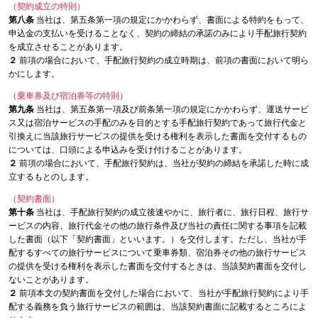
（契約成立の特則）
第八条
当社は、第五条第一項の規定にかかわらず、書面による特約をもって、
申込金の支払いを受けることなく、契約の締結の承諾のみにより手配旅行契約
を成立させることがあります。
２
前項の場合において、手配旅行契約の成立時期は、前項の書面において明ら
かにします。
（乗車券及び宿泊券等の特則）
第九条
当社は、第五条第一項及び前条第一項の規定にかかわらず、運送サービ
ス又は宿泊サービスの手配のみを目的とする手配旅行契約であって旅行代金と
引換えに当該旅行サービスの提供を受ける権利を表示した書面を交付するもの
については、口頭による申込みを受け付けることがあります。
２
前項の場合において、手配旅行契約は、当社が契約の締結を承諾した時に成
立するもとのします。
（契約書面）
第十条
当社は、手配旅行契約の成立後速やかに、旅行者に、旅行日程、旅行サ
ービスの内容、旅行代金その他の旅行条件及び当社の責任に関する事項を記載
した書面（以下「契約書面」といいます。）を交付します。ただし、当社が手
配するすべての旅行サービスについて乗車券類、宿泊券その他の旅行サービス
の提供を受ける権利を表示した書面を交付するときは、当該契約書面を交付し
ないことがあります。
２
前項本文の契約書面を交付した場合において、当社が手配旅行契約により手
配する義務を負う旅行サービスの範囲は、当該契約書面に記載するところによ