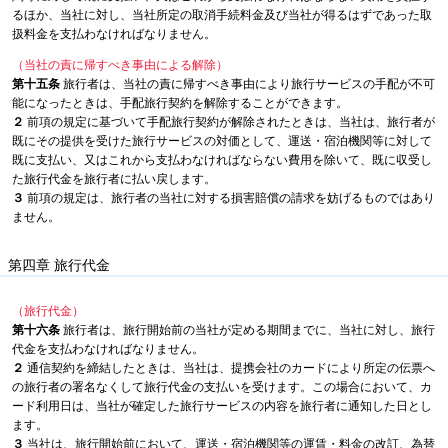
るほか、当社に対し、当社所定の取消手続料金及び当社が得るはずであった取
扱料金を支払わなければなりません。
（当社の責に帰すべき事由による解除）
第十五条
旅行者は、当社の責に帰すべき事由により旅行サービスの手配が不可
能になったときは、手配旅行契約を解除することができます。
２
前項の規定に基づいて手配旅行契約が解除されたときは、当社は、旅行者が
既にその提供を受けた旅行サービスの対価として、運送・宿泊機関等に対して
既に支払い、又はこれから支払わなければならない費用を除いて、既に収受し
た旅行代金を旅行者に払い戻します。
３
前項の規定は、旅行者の当社に対する損害賠償の請求を妨げるものではあり
ません。
第四章 旅行代金
（旅行代金）
第十六条
旅行者は、旅行開始前の当社が定める期間までに、当社に対し、旅行
代金を支払わなければなりません。
２
通信契約を締結したときは、当社は、提携会社のカードにより所定の伝票へ
の旅行者の署名なくして旅行代金の支払いを受けます。この場合において、カ
ード利用日は、当社が確定した旅行サービスの内容を旅行者に通知した日とし
ます。
３
当社は、旅行開始前において、運送・宿泊機関等の運賃・料金の改訂、為替