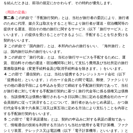
を結んだときは、前項の規定にかかわらず、その特約が優先します。
（用語の定義）
第二条
この約款で「手配旅行契約」とは、当社が旅行者の委託により、旅行者
のために代理、媒介又は取次をすること等により旅行者が運送・宿泊機関等の
提供する運送、宿泊その他の旅行に関するサービス（以下「旅行サービス」と
いいます。）の提供を受けることができるように、手配することを引き受ける
契約をいいます。
２
この約款で「国内旅行」とは、本邦内のみの旅行をいい、「海外旅行」と
は、国内旅行以外の旅行をいいます。
３
この約款で「旅行代金」とは、当社が旅行サービスを手配するために、運
賃、宿泊料その他の運送・宿泊機関等に対して支払う費用及び当社所定の旅行
業務取扱料金（変更手続料金及び取消手続料金を除きます。）をいいます。
４
この部で「通信契約」とは、当社が提携するクレジットカード会社（以下
「提携会社」といいます。）のカード会員との間で電話、郵便、ファクシミリ
その他の通信手段による申込みを受けて締結する手配旅行契約であって、当社
が旅行者に対して有する手配旅行契約に基づく旅行代金等に係る債権又は債務
を、当該債権又は債務が履行されるべき日以降に別に定める提携会社のカード
会員規約に従って決済することについて、旅行者があらかじめ承諾し、かつ旅
行代金等を第十六条第二項又は第五項に定める方法により支払うことを内容と
する手配旅行契約をいいます。
５
この部で「電子承諾通知」とは、契約の申込みに対する承諾の通知であっ
て、情報通信の技術を利用する方法のうち当社が使用する電子計算機、ファク
シミリ装置、テレックス又は電話機（以下「電子計算機等」といいます。）と