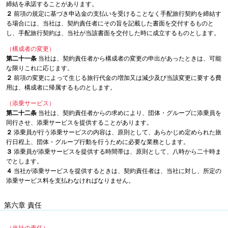
締結を承諾することがあります。
２
前項の規定に基づき申込金の支払いを受けることなく手配旅行契約を締結す
る場合には、当社は、契約責任者にその旨を記載した書面を交付するものと
し、手配旅行契約は、当社が当該書面を交付した時に成立するものとします。
（構成者の変更）
第二十一条
当社は、契約責任者から構成者の変更の申出があったときは、可能
な限りこれに応じます。
２
前項の変更によって生じる旅行代金の増加又は減少及び当該変更に要する費
用は、構成者に帰属するものとします。
（添乗サービス）
第二十二条
当社は、契約責任者からの求めにより、団体・グループに添乗員を
同行させ、添乗サービスを提供することがあります。
２
添乗員が行う添乗サービスの内容は、原則として、あらかじめ定められた旅
行日程上、団体・グループ行動を行うために必要な業務とします。
３
添乗員が添乗サービスを提供する時間帯は、原則として、八時から二十時ま
でとします。
４
当社が添乗サービスを提供するときは、契約責任者は、当社に対し、所定の
添乗サービス料を支払わなければなりません。
第六章 責任
（当社の責任）