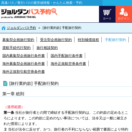
高速バス／夜行バスの最安値情報・かんたん検索・予約
カート
ログイン
ジョルダンバス予約
[旅行業約款] 手配旅行契約
募集型企画旅行契約
受注型企画旅行契約
特別補償規程
手配旅行契約
渡航手続代行契約
旅行相談契約
国内募集型企画旅行条件書
国内手配旅行条件書
海外募集型企画旅行条件書
海外正規航空券条件書
海外正規割引航空券条件書
[旅行業約款] 手配旅行契約
第一章 総則
（適用範囲）
第一条
当社が旅行者との間で締結する手配旅行契約は、この約款の定めるとこ
ろによります。この約款に定めのない事項については、法令又は一般に確立さ
れた慣習によります。
２
当社が法令に反せず、かつ、旅行者の不利にならない範囲で書面により特約