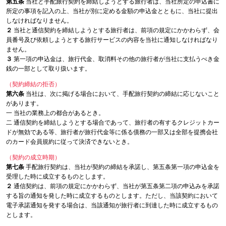
第五条
当社と手配旅行契約を締結しようとする旅行者は、当社所定の申込書に
所定の事項を記入の上、当社が別に定める金額の申込金とともに、当社に提出
しなければなりません。
２
当社と通信契約を締結しようとする旅行者は、前項の規定にかかわらず、会
員番号及び依頼しようとする旅行サービスの内容を当社に通知しなければなり
ません。
３
第一項の申込金は、旅行代金、取消料その他の旅行者が当社に支払うべき金
銭の一部として取り扱います。
（契約締結の拒否）
第六条
当社は、次に掲げる場合において、手配旅行契約の締結に応じないこと
があります。
一 当社の業務上の都合があるとき。
二 通信契約を締結しようとする場合であって、旅行者の有するクレジットカー
ドが無効である等、旅行者が旅行代金等に係る債務の一部又は全部を提携会社
のカード会員規約に従って決済できないとき。
（契約の成立時期）
第七条
手配旅行契約は、当社が契約の締結を承諾し、第五条第一項の申込金を
受理した時に成立するものとします。
２
通信契約は、前項の規定にかかわらず、当社が第五条第二項の申込みを承諾
する旨の通知を発した時に成立するものとします。ただし、当該契約において
電子承諾通知を発する場合は、当該通知が旅行者に到達した時に成立するもの
とします。