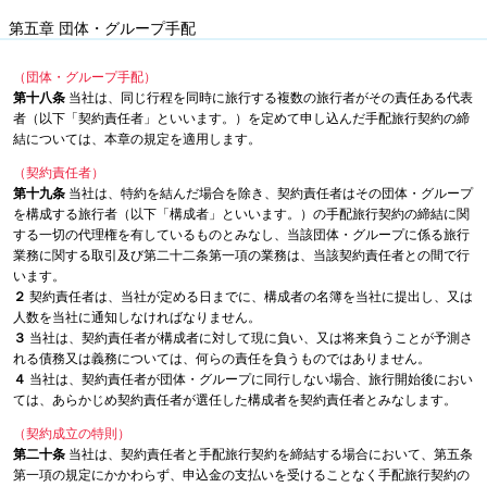
第五章 団体・グループ手配
（団体・グループ手配）
第十八条
当社は、同じ行程を同時に旅行する複数の旅行者がその責任ある代表
者（以下「契約責任者」といいます。）を定めて申し込んだ手配旅行契約の締
結については、本章の規定を適用します。
（契約責任者）
第十九条
当社は、特約を結んだ場合を除き、契約責任者はその団体・グループ
を構成する旅行者（以下「構成者」といいます。）の手配旅行契約の締結に関
する一切の代理権を有しているものとみなし、当該団体・グループに係る旅行
業務に関する取引及び第二十二条第一項の業務は、当該契約責任者との間で行
います。
２
契約責任者は、当社が定める日までに、構成者の名簿を当社に提出し、又は
人数を当社に通知しなければなりません。
３
当社は、契約責任者が構成者に対して現に負い、又は将来負うことが予測さ
れる債務又は義務については、何らの責任を負うものではありません。
４
当社は、契約責任者が団体・グループに同行しない場合、旅行開始後におい
ては、あらかじめ契約責任者が選任した構成者を契約責任者とみなします。
（契約成立の特則）
第二十条
当社は、契約責任者と手配旅行契約を締結する場合において、第五条
第一項の規定にかかわらず、申込金の支払いを受けることなく手配旅行契約の