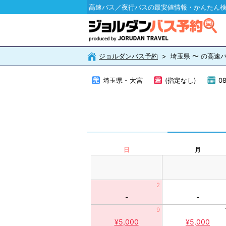
高速バス／夜行バスの最安値情報・かんたん
ジョルダンバス予約
埼玉県 〜 の高速
埼玉県 - 大宮
(指定なし)
08
日
月
2
-
-
9
¥5,000
¥5,000