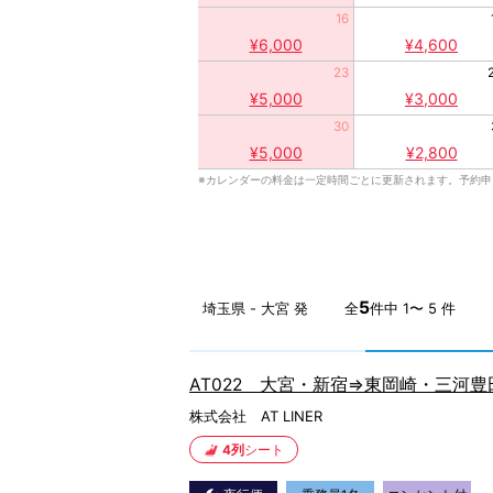
16
¥6,000
¥4,600
23
¥5,000
¥3,000
30
¥5,000
¥2,800
※カレンダーの料金は一定時間ごとに更新されます。予約
5
埼玉県 - 大宮 発
全
件中 1〜 5 件
AT022 大宮・新宿⇒東岡崎・三河
株式会社 AT LINER
4列
シート