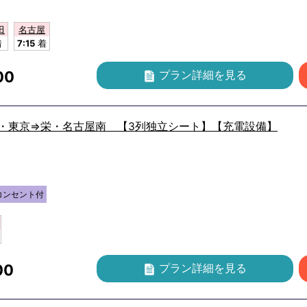
田
名古屋
着
7:15
着
00
プラン詳細
を見る
宮・東京⇒栄・名古屋南 【3列独立シート】【充電設備】
コンセント付
00
プラン詳細
を見る