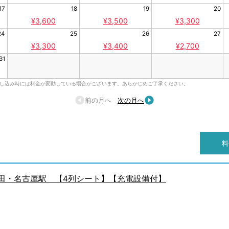
17
18
19
20
¥3,600
¥3,500
¥3,300
24
25
26
27
¥3,300
¥3,400
¥2,700
31
申し込み時には料金が変動している場合がございます。あらかじめご了承ください。
前の月へ
次の月へ
料
豊田・名古屋駅 【4列シート】【充電設備付】