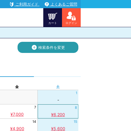
ご利用ガイド
よくあるご質問
カート
ログイン
検索
条件を変更
金
土
1
-
7
8
¥7,000
¥6,200
14
15
¥4,900
¥5,600