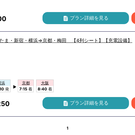
00
プラン詳細
を見る
いたま・新宿・横浜⇒京都・梅田 【4列シート】【充電設備】
横浜
京都
大阪
▶
10
発
7:15
着
8:40
着
250
プラン詳細
を見る
1