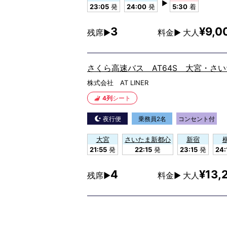
▶
23:05
発
24:00
発
5:30
着
3
¥9,0
残席▶
料金▶ 大人
さくら高速バス AT64S 大宮・さ
株式会社 AT LINER
4列
シート
夜行便
乗務員2名
コンセント付
大宮
さいたま新都心
新宿
21:55
発
22:15
発
23:15
発
24:
4
¥13,
残席▶
料金▶ 大人