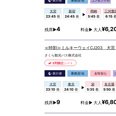
夜行便
乗務員1名
コンセント付
大宮
新宿
岡崎
三河豊
▶
23:45
発
24:45
発
5:45
着
6:15
4
¥6,2
残席▶
料金▶ 大人
≪特割≫ミルキーウェイCJ203 大
さくら観光バス株式会社
3列独立
シート
夜行便
乗務員1名
女性安心
大宮
東京
栄
名古屋
▶
23:10
発
24:10
発
5:35
着
5:50
着
9
¥6,8
残席▶
料金▶ 大人