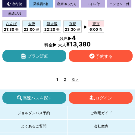
夜行便
乗務員2名
座席ゆったり
トイレ付
コンセント付
無線LAN
なんば
大阪
新大阪
京都
東京
▶
21:30
発
22:00
発
22:20
発
23:30
発
6:00
着
4
残席▶
¥13,380
料金▶ 大人
プラン詳細
予約する
1
2
次＞
高速バスを探す
ログイン
ジョルダンバス予約
ご利用ガイド
よくあるご質問
会社案内