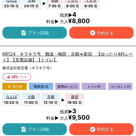
なんば
京都
池袋
ＴＤＬ
ＴＤＳ
▶
23:10
発
24:15
発
7:30
着
8:20
着
8:30
着
4
残席▶
¥8,800
料金▶ 大人
プラン詳細
予約する
KR124 キラキラ号 難波・梅田・京都⇒新宿 【ゆったり4列シー
ト】【充電設備】【トイレ】
株式会社桜交通（キラキラ号）
4列
シート
昼行便
乗務員1名
座席ゆったり
トイレ付
コンセント付
なんば
大阪
京都
新宿
▶
10:20
発
11:00
発
12:10
発
19:55
着
3
残席▶
¥9,500
料金▶ 大人
プラン詳細
予約する