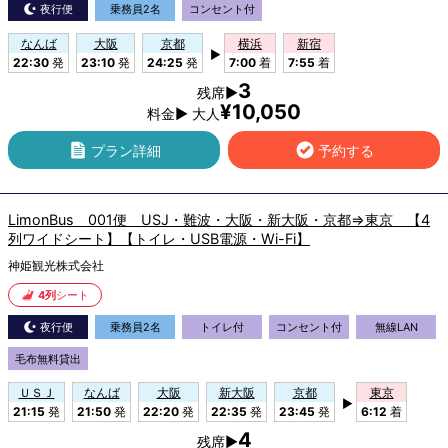
夜行便
乗務員2名
コンセント付
なんば
大阪
京都
横浜
新宿
▶
22:30
発
23:10
発
24:25
発
7:00
着
7:55
着
3
残席▶
¥10,050
料金▶ 大人
プラン詳細
予約する
LimonBus 001便 USJ・難波・大阪・新大阪・京都⇒東京 【4
列ワイドシート】【トイレ・USB電源・Wi-Fi】
神姫観光株式会社
4列
シート
夜行便
乗務員2名
トイレ付
コンセント付
無線LAN
毛布無料貸出
ＵＳＪ
なんば
大阪
新大阪
京都
東京
▶
21:15
発
21:50
発
22:20
発
22:35
発
23:45
発
6:12
着
4
残席▶