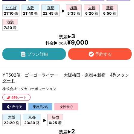
なんば
大阪
京都
横浜
大崎
新宿
▶
21:10
発
21:40
発
22:45
発
5:35
着
6:20
着
6:50
着
池袋
7:20
着
3
残席▶
¥9,000
料金▶ 大人
プラン詳細
予約する
YT502便 ゴーゴーライナー 大阪梅田・京都⇒新宿 4列スタン
ダード
株式会社ユタカコーポレーション
4列
シート
夜行便
乗務員2名
女性安心
大阪
京都
新宿
▶
22:20
発
23:30
発
6:25
着
2
残席▶