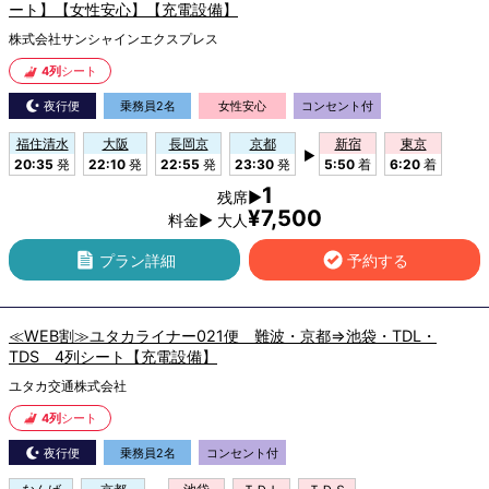
ート】【女性安心】【充電設備】
株式会社サンシャインエクスプレス
4列
シート
夜行便
乗務員2名
女性安心
コンセント付
福住清水
大阪
長岡京
京都
新宿
東京
▶
20:35
発
22:10
発
22:55
発
23:30
発
5:50
着
6:20
着
1
残席▶
¥7,500
料金▶ 大人
プラン詳細
予約する
≪WEB割≫ユタカライナー021便 難波・京都⇒池袋・TDL・
TDS 4列シート【充電設備】
ユタカ交通株式会社
4列
シート
夜行便
乗務員2名
コンセント付