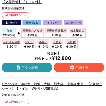
【充電設備】【トイレ付】
株式会社昌栄交通
3列独立
シート
夜行便
乗務員2名
トイレ付
コンセント付
京都
長野道みどり湖
長野道広丘野村
松本駅東口
▶
22:40
発
4:05
着
4:10
着
4:30
着
長野道安曇野
長野IC
小島田
下氷鉋
長野駅
5:20
着
6:00
着
6:10
着
6:20
着
6:30
着
1
残席▶
¥12,800
料金▶ 大人
プラン詳細
予約する
LimonBus 003便 難波・大阪・新大阪・京都⇒東京 【3列独立
シート】【トイレ・Wi-Fi・USB電源】
神姫観光株式会社
3列独立
シート