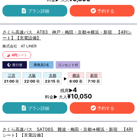
プラン詳細
予約する
さくら高速バス AT83 神戸・梅田・京都⇒横浜・新宿 【4列シ
ート】【充電設備】
株式会社 AT LINER
4列
シート
夜行便
乗務員2名
コンセント付
三宮
大阪
京都
横浜
新宿
▶
21:00
発
22:00
発
23:15
発
6:00
着
7:10
着
4
残席▶
¥10,050
料金▶ 大人
プラン詳細
予約する
さくら高速バス SAT06S 難波・梅田・京都⇒横浜・新宿 【4列
シート】【充電設備】