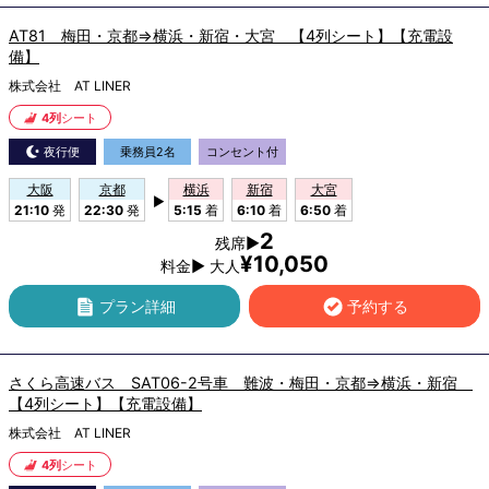
AT81 梅田・京都⇒横浜・新宿・大宮 【4列シート】【充電設
備】
株式会社 AT LINER
4列
シート
夜行便
乗務員2名
コンセント付
大阪
京都
横浜
新宿
大宮
▶
21:10
発
22:30
発
5:15
着
6:10
着
6:50
着
2
残席▶
¥10,050
料金▶ 大人
プラン詳細
予約する
さくら高速バス SAT06-2号車 難波・梅田・京都⇒横浜・新宿
【4列シート】【充電設備】
株式会社 AT LINER
4列
シート