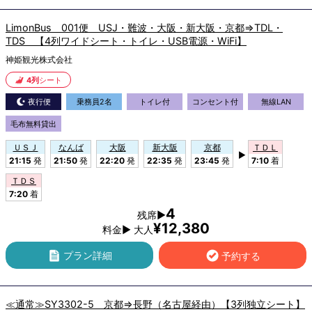
LimonBus 001便 USJ・難波・大阪・新大阪・京都⇒TDL・
TDS 【4列ワイドシート・トイレ・USB電源・WiFi】
神姫観光株式会社
4列
シート
夜行便
乗務員2名
トイレ付
コンセント付
無線LAN
毛布無料貸出
ＵＳＪ
なんば
大阪
新大阪
京都
ＴＤＬ
▶
21:15
発
21:50
発
22:20
発
22:35
発
23:45
発
7:10
着
ＴＤＳ
7:20
着
4
残席▶
¥12,380
料金▶ 大人
プラン詳細
予約する
≪通常≫SY3302-5 京都⇒長野（名古屋経由）【3列独立シート】