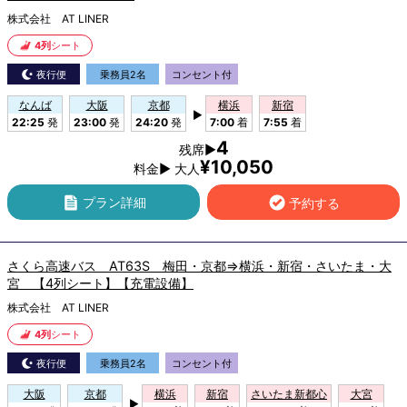
株式会社 AT LINER
4列
シート
夜行便
乗務員2名
コンセント付
なんば
大阪
京都
横浜
新宿
▶
22:25
発
23:00
発
24:20
発
7:00
着
7:55
着
4
残席▶
¥10,050
料金▶ 大人
プラン詳細
予約する
さくら高速バス AT63S 梅田・京都⇒横浜・新宿・さいたま・大
宮 【4列シート】【充電設備】
株式会社 AT LINER
4列
シート
夜行便
乗務員2名
コンセント付
大阪
京都
横浜
新宿
さいたま新都心
大宮
▶