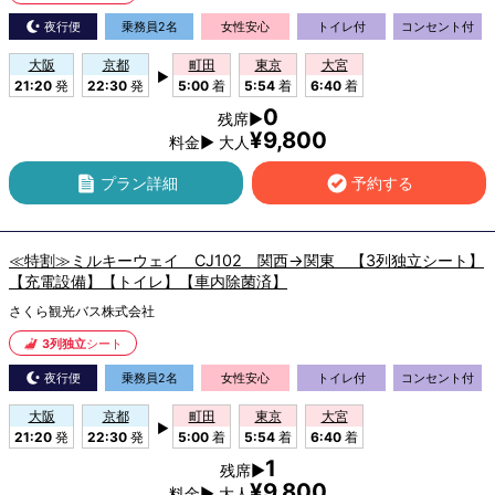
夜行便
乗務員2名
女性安心
トイレ付
コンセント付
大阪
京都
町田
東京
大宮
▶
21:20
発
22:30
発
5:00
着
5:54
着
6:40
着
0
残席▶
¥9,800
料金▶ 大人
プラン詳細
予約する
≪特割≫ミルキーウェイ CJ102 関西→関東 【3列独立シート】
【充電設備】【トイレ】【車内除菌済】
さくら観光バス株式会社
3列独立
シート
夜行便
乗務員2名
女性安心
トイレ付
コンセント付
大阪
京都
町田
東京
大宮
▶
21:20
発
22:30
発
5:00
着
5:54
着
6:40
着
1
残席▶
¥9,800
料金▶ 大人