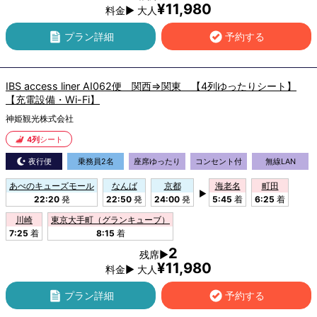
¥11,980
料金▶ 大人
プラン詳細
予約する
IBS access liner AI062便 関西⇒関東 【4列ゆったりシート】
【充電設備・Wi-Fi】
神姫観光株式会社
4列
シート
夜行便
乗務員2名
座席ゆったり
コンセント付
無線LAN
あべのキューズモール
なんば
京都
海老名
町田
▶
22:20
発
22:50
発
24:00
発
5:45
着
6:25
着
川崎
東京大手町（グランキューブ）
7:25
着
8:15
着
2
残席▶
¥11,980
料金▶ 大人
プラン詳細
予約する