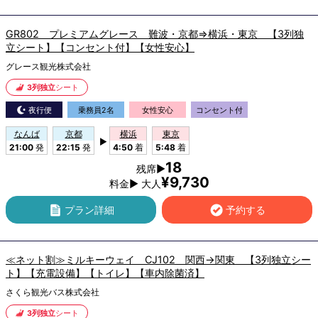
GR802 プレミアムグレース 難波・京都⇒横浜・東京 【3列独
立シート】【コンセント付】【女性安心】
グレース観光株式会社
3列独立
シート
夜行便
乗務員2名
女性安心
コンセント付
なんば
京都
横浜
東京
▶
21:00
発
22:15
発
4:50
着
5:48
着
18
残席▶
¥9,730
料金▶ 大人
プラン詳細
予約する
≪ネット割≫ミルキーウェイ CJ102 関西→関東 【3列独立シー
ト】【充電設備】【トイレ】【車内除菌済】
さくら観光バス株式会社
3列独立
シート