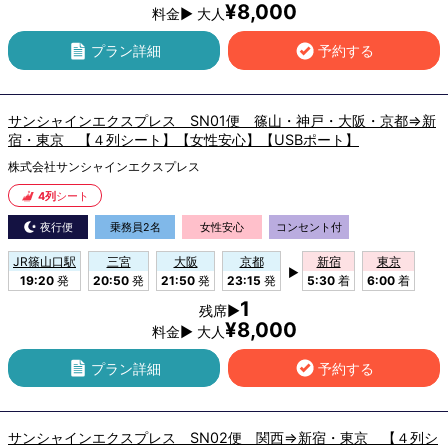
¥8,000
料金▶ 大人
プラン詳細
予約する
サンシャインエクスプレス SN01便 篠山・神戸・大阪・京都⇒新
宿・東京 【４列シート】【女性安心】【USBポート】
株式会社サンシャインエクスプレス
4列
シート
夜行便
乗務員2名
女性安心
コンセント付
JR篠山口駅
三宮
大阪
京都
新宿
東京
▶
19:20
発
20:50
発
21:50
発
23:15
発
5:30
着
6:00
着
1
残席▶
¥8,000
料金▶ 大人
プラン詳細
予約する
サンシャインエクスプレス SN02便 関西⇒新宿・東京 【４列シ