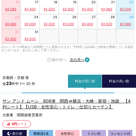
16
17
18
19
20
21
22
¥4,280
¥3,400
¥2,500
¥3,400
¥3,400
¥3,480
¥3,500
23
24
25
26
27
28
29
¥3,480
¥3,000
¥3,000
¥3,000
¥3,400
¥3,500
¥3,580
30
31
¥3,300
¥3,000
※カレンダーの料金は一定時間ごとに更新されます。予約申し込み時には料金が変動している場合
がございます。あらかじめご了承ください。
前の月へ
次の月へ
京都府 - 京都 発
料金の安い順
料金の高い順
23
全
件中 1〜 20 件
サン アンド ムーン 806便 関西⇒横浜・大崎・新宿・池袋 【4
列シート】【USB・女性安心・トイレ・仕切りカーテン】
大新東 関西旅客営業所
4列
シート
夜行便
乗務員2名
女性安心
トイレ付
コンセント付