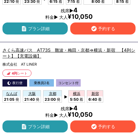
22:10
発
23:30
発
6:15
着
7:15
着
8:00
着
8:15
着
4
残席▶
¥10,050
料金▶ 大人
プラン詳細
予約する
さくら高速バス AT73S 難波・梅田・京都⇒横浜・新宿 【4列シ
ート】【充電設備】
株式会社 AT LINER
4列
シート
夜行便
乗務員2名
コンセント付
なんば
大阪
京都
横浜
新宿
▶
21:05
発
21:40
発
23:00
発
5:50
着
6:40
着
4
残席▶
¥10,050
料金▶ 大人
プラン詳細
予約する