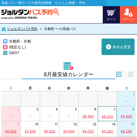
高速バス／夜行バスの最安値情報・かんたん検索・予約
カート
ログイン
ジョルダンバス予約
京都府 〜 の高速バス
京都府 - 京都
(指定なし)
条件を変更
08/07
8月最安値カレンダー
日
月
火
水
木
金
土
1
-
2
3
4
5
6
8
7
-
-
-
-
¥8,480
¥4,400
¥8,000
9
10
11
12
13
14
15
¥4,000
¥3,500
¥4,000
¥4,000
¥4,000
¥4,280
¥4,280