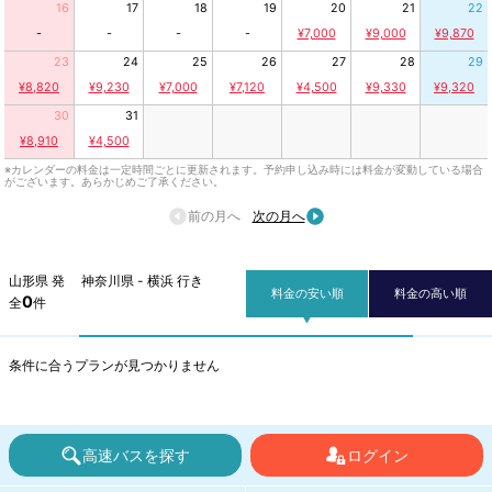
16
17
18
19
20
21
22
-
-
-
-
¥7,000
¥9,000
¥9,870
23
24
25
26
27
28
29
¥8,820
¥9,230
¥7,000
¥7,120
¥4,500
¥9,330
¥9,320
30
31
¥8,910
¥4,500
※カレンダーの料金は一定時間ごとに更新されます。予約申し込み時には料金が変動している場合
がございます。あらかじめご了承ください。
前の月へ
次の月へ
山形県 発 神奈川県 - 横浜 行き
料金の安い順
料金の高い順
0
全
件
条件に合うプランが見つかりません
高速バスを探す
ログイン