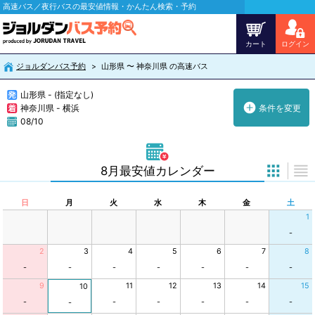
高速バス／夜行バスの最安値情報・かんたん検索・予約
カート
ログイン
ジョルダンバス予約
山形県 〜 神奈川県 の高速バス
山形県 - (指定なし)
神奈川県 - 横浜
条件を変更
08/10
8月最安値カレンダー
日
月
火
水
木
金
土
1
-
2
3
4
5
6
7
8
-
-
-
-
-
-
-
9
11
12
13
14
15
10
-
-
-
-
-
-
-