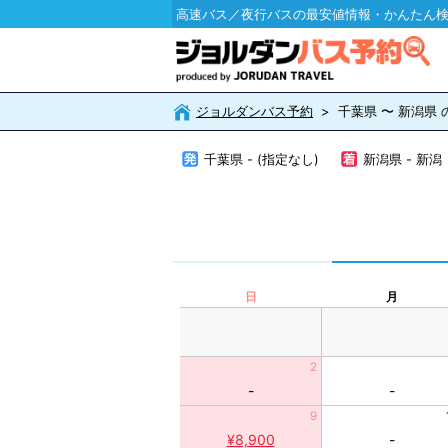
高速バス／夜行バスの最安値情報・かんたん
ジョルダンバス予約
千葉県 〜 新潟県
千葉県 - (指定なし)
新潟県 - 新潟
日
月
2
-
-
9
¥8,900
-