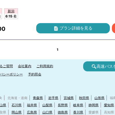
新潟
着
6:15
着
00
プラン詳細
を見る
1
るご質問
会社案内
ご利用規約
高速バス
バシーポリシー
予約照会
央
北海道・道南
青森県
岩手県
宮城県
秋田県
山形県
福
山県
石川県
福井県
山梨県
長野県
岐阜県
静岡県
愛知県
取県
岡山県
広島県
山口県
徳島県
香川県
愛媛県
高知県