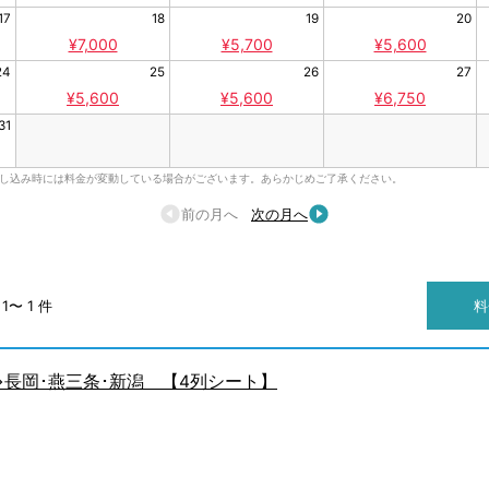
17
18
19
20
¥7,000
¥5,700
¥5,600
24
25
26
27
¥5,600
¥5,600
¥6,750
31
申し込み時には料金が変動している場合がございます。あらかじめご了承ください。
前の月へ
次の月へ
1〜 1 件
料
宿⇒長岡･燕三条･新潟 【4列シート】