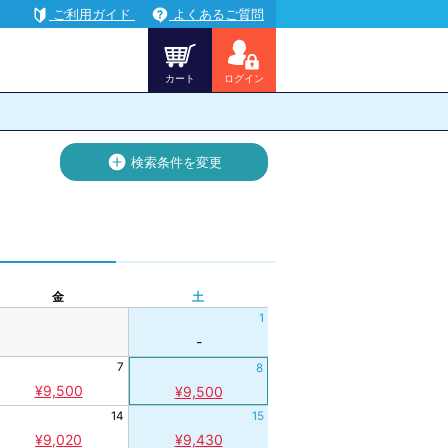
ご利用ガイド
よくあるご質問
カート
ログイン
検索
条件を変更
金
土
1
-
7
8
¥9,500
¥9,500
14
15
¥9,020
¥9,430