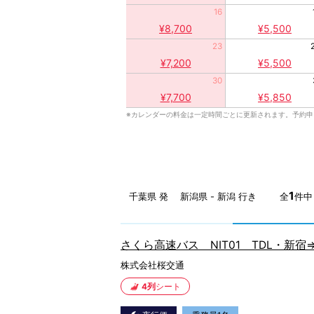
16
¥8,700
¥5,500
23
¥7,200
¥5,500
30
¥7,700
¥5,850
※カレンダーの料金は一定時間ごとに更新されます。予約
1
千葉県 発 新潟県 - 新潟 行き
全
件中 
さくら高速バス NIT01 TDL・新
株式会社桜交通
4列
シート