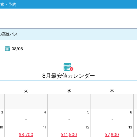
検索・予約
 の高速バス
08/08
8月最安値カレンダー
火
水
木
3
4
5
6
-
-
-
10
11
12
13
¥8,700
¥11,500
¥7,800