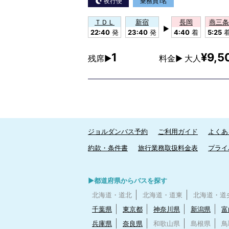
夜行便
乗務員1名
ＴＤＬ
新宿
長岡
燕三条
▶
22:40
発
23:40
発
4:40
着
5:25
1
¥9,5
残席▶
料金▶ 大人
ジョルダンバス予約
ご利用ガイド
よくあ
約款・条件書
旅行業務取扱料金表
プライ
▶都道府県からバスを探す
北海道・道北
北海道・道東
北海道・道
千葉県
東京都
神奈川県
新潟県
富
兵庫県
奈良県
和歌山県
島根県
鳥