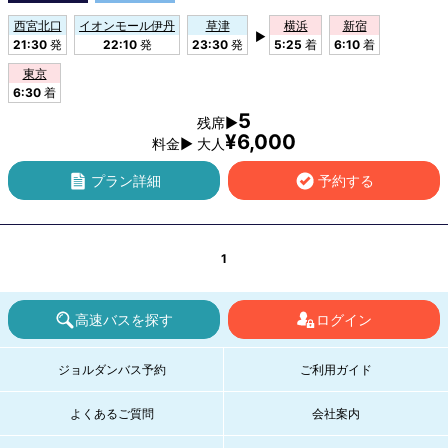
西宮北口
イオンモール伊丹
草津
横浜
新宿
▶
21:30
発
22:10
発
23:30
発
5:25
着
6:10
着
東京
6:30
着
5
残席▶
¥6,000
料金▶ 大人
プラン詳細
予約する
1
高速バスを探す
ログイン
ジョルダンバス予約
ご利用ガイド
よくあるご質問
会社案内