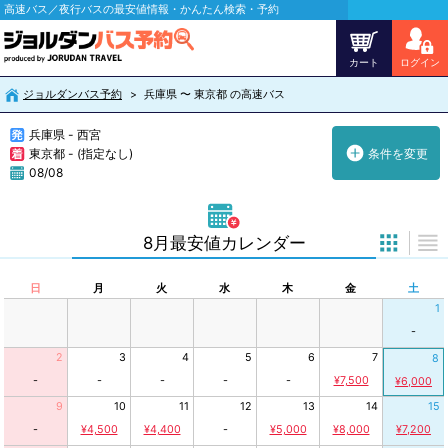
高速バス／夜行バスの最安値情報・かんたん検索・予約
カート
ログイン
ジョルダンバス予約
兵庫県 〜 東京都 の高速バス
兵庫県 - 西宮
東京都 - (指定なし)
条件を変更
08/08
8月最安値カレンダー
日
月
火
水
木
金
土
1
-
2
3
4
5
6
7
8
-
-
-
-
-
¥7,500
¥6,000
9
10
11
12
13
14
15
-
¥4,500
¥4,400
-
¥5,000
¥8,000
¥7,200