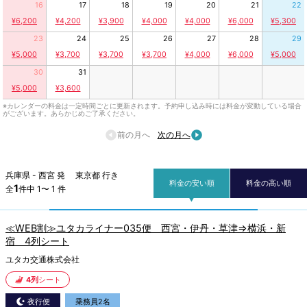
16
17
18
19
20
21
22
¥6,200
¥4,200
¥3,900
¥4,000
¥4,000
¥6,000
¥5,300
23
24
25
26
27
28
29
¥5,000
¥3,700
¥3,700
¥3,700
¥4,000
¥6,000
¥5,000
30
31
¥5,000
¥3,600
※カレンダーの料金は一定時間ごとに更新されます。予約申し込み時には料金が変動している場合
がございます。あらかじめご了承ください。
前の月へ
次の月へ
兵庫県 - 西宮 発 東京都 行き
料金の安い順
料金の高い順
1
全
件中 1〜 1 件
≪WEB割≫ユタカライナー035便 西宮・伊丹・草津⇒横浜・新
宿 4列シート
ユタカ交通株式会社
4列
シート
夜行便
乗務員2名