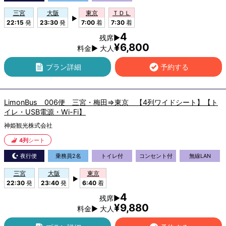
三宮
大阪
東京
ＴＤＬ
▶
22:15
発
23:30
発
7:00
着
7:30
着
4
残席▶
¥6,800
料金▶ 大人
プラン詳細
予約する
LimonBus 006便 三宮・梅田⇒東京 【4列ワイドシート】【ト
イレ・USB電源・Wi-Fi】
神姫観光株式会社
4列
シート
夜行便
乗務員2名
トイレ付
コンセント付
無線LAN
三宮
大阪
東京
▶
22:30
発
23:40
発
6:40
着
4
残席▶
¥9,880
料金▶ 大人