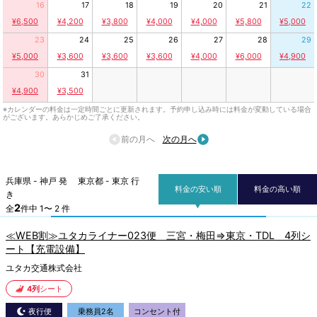
16
17
18
19
20
21
22
¥6,500
¥4,200
¥3,800
¥4,000
¥4,000
¥5,800
¥5,000
23
24
25
26
27
28
29
¥5,000
¥3,600
¥3,600
¥3,600
¥4,000
¥6,000
¥4,900
30
31
¥4,900
¥3,500
※カレンダーの料金は一定時間ごとに更新されます。予約申し込み時には料金が変動している場合
がございます。あらかじめご了承ください。
前の月へ
次の月へ
兵庫県 - 神戸 発 東京都 - 東京 行
料金の安い順
料金の高い順
き
2
全
件中 1〜 2 件
≪WEB割≫ユタカライナー023便 三宮・梅田⇒東京・TDL 4列シ
ート【充電設備】
ユタカ交通株式会社
4列
シート
夜行便
乗務員2名
コンセント付