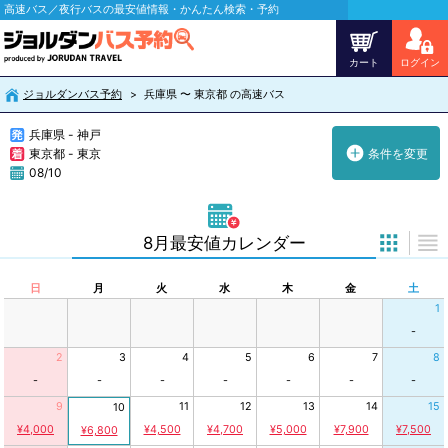
高速バス／夜行バスの最安値情報・かんたん検索・予約
カート
ログイン
ジョルダンバス予約
兵庫県 〜 東京都 の高速バス
兵庫県 - 神戸
東京都 - 東京
条件を変更
08/10
8月最安値カレンダー
日
月
火
水
木
金
土
1
-
2
3
4
5
6
7
8
-
-
-
-
-
-
-
9
11
12
13
14
15
10
¥4,000
¥4,500
¥4,700
¥5,000
¥7,900
¥7,500
¥6,800