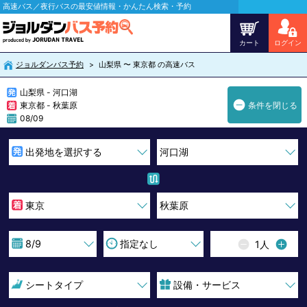
高速バス／夜行バスの最安値情報・かんたん検索・予約
カート
ログイン
ジョルダンバス予約
山梨県 〜 東京都 の高速バス
山梨県 - 河口湖
東京都 - 秋葉原
条件を閉じる
08/09
1
人
シートタイプ
設備・サービス