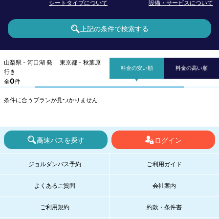
シートタイプについて
設備・サービスについて
上記の条件で検索する
山梨県 - 河口湖 発 東京都 - 秋葉原
料金の安い順
料金の高い順
行き
0
全
件
条件に合うプランが見つかりません
高速バスを探す
ログイン
ジョルダンバス予約
ご利用ガイド
よくあるご質問
会社案内
ご利用規約
約款・条件書