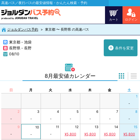
高速バス／夜行バスの最安値情報・かんたん検索・予約
カート
ログイン
ジョルダンバス予約
東京都 〜 長野県 の高速バス
東京都 - 池袋
長野県 - 長野
条件を変更
08/10
8月最安値カレンダー
日
月
火
水
木
金
土
1
-
2
3
4
5
6
7
8
-
-
-
-
-
-
-
9
11
12
13
14
15
10
-
-
¥5,800
¥5,800
¥5,800
¥5,800
-