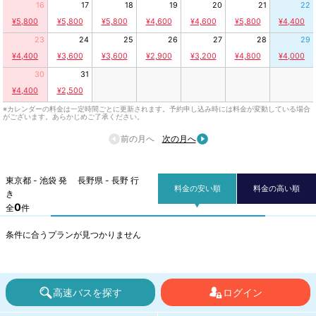
16
17
18
19
20
21
22
¥5,800
¥5,800
¥5,800
¥4,600
¥4,600
¥5,800
¥4,400
23
24
25
26
27
28
29
¥4,400
¥3,600
¥3,600
¥2,900
¥3,200
¥4,800
¥4,000
30
31
¥4,400
¥2,500
※カレンダーの料金は一定時間ごとに更新されます。予約申し込み時には料金が変動している場合
がございます。あらかじめご了承ください。
前の月へ
次の月へ
東京都 - 池袋 発 長野県 - 長野 行
料金の安い順
料金の高い順
き
0
全
件
条件に合うプランが見つかりません
高速バスを探す
ログイン