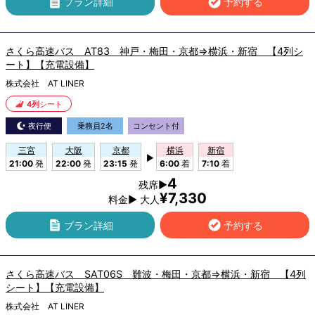
プラン詳細
予約する
さくら高速バス AT83 神戸・梅田・京都⇒横浜・新宿 【4列シ
ート】【充電設備】
株式会社 AT LINER
4列
シート
夜行便
乗務員2名
コンセント付
三宮
大阪
京都
横浜
新宿
▶
21:00
発
22:00
発
23:15
発
6:00
着
7:10
着
4
残席▶
¥7,330
料金▶ 大人
プラン詳細
予約する
さくら高速バス SAT06S 難波・梅田・京都⇒横浜・新宿 【4列
シート】【充電設備】
株式会社 AT LINER