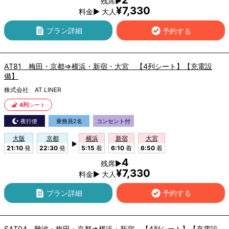
残席▶
¥7,330
料金▶ 大人
プラン詳細
予約する
AT81 梅田・京都⇒横浜・新宿・大宮 【4列シート】【充電設
備】
株式会社 AT LINER
4列
シート
夜行便
乗務員2名
コンセント付
大阪
京都
横浜
新宿
大宮
▶
21:10
発
22:30
発
5:15
着
6:10
着
6:50
着
4
残席▶
¥7,330
料金▶ 大人
プラン詳細
予約する
SAT04 難波・梅田・京都⇒横浜・新宿 【4列シート】【充電設