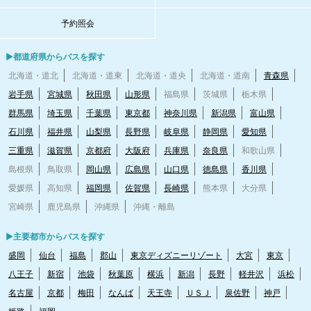
予約照会
▶都道府県からバスを探す
北海道・道北
北海道・道東
北海道・道央
北海道・道南
青森県
岩手県
宮城県
秋田県
山形県
福島県
茨城県
栃木県
群馬県
埼玉県
千葉県
東京都
神奈川県
新潟県
富山県
石川県
福井県
山梨県
長野県
岐阜県
静岡県
愛知県
三重県
滋賀県
京都府
大阪府
兵庫県
奈良県
和歌山県
島根県
鳥取県
岡山県
広島県
山口県
徳島県
香川県
愛媛県
高知県
福岡県
佐賀県
長崎県
熊本県
大分県
宮崎県
鹿児島県
沖縄県
沖縄・離島
▶主要都市からバスを探す
盛岡
仙台
福島
郡山
東京ディズニーリゾート
大宮
東京
八王子
新宿
池袋
秋葉原
横浜
新潟
長野
軽井沢
浜松
名古屋
京都
梅田
なんば
天王寺
ＵＳＪ
泉佐野
神戸