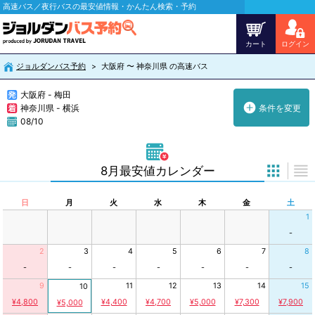
高速バス／夜行バスの最安値情報・かんたん検索・予約
カート
ログイン
ジョルダンバス予約
大阪府 〜 神奈川県 の高速バス
大阪府 - 梅田
神奈川県 - 横浜
条件を変更
08/10
8月最安値カレンダー
日
月
火
水
木
金
土
1
-
2
3
4
5
6
7
8
-
-
-
-
-
-
-
9
11
12
13
14
15
10
¥4,800
¥4,400
¥4,700
¥5,000
¥7,300
¥7,900
¥5,000