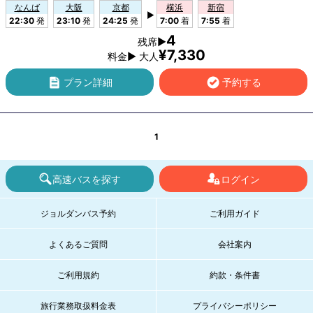
なんば
大阪
京都
横浜
新宿
▶
22:30
発
23:10
発
24:25
発
7:00
着
7:55
着
4
残席▶
¥7,330
料金▶ 大人
プラン詳細
予約する
1
高速バスを探す
ログイン
ジョルダンバス予約
ご利用ガイド
よくあるご質問
会社案内
ご利用規約
約款・条件書
旅行業務取扱料金表
プライバシーポリシー