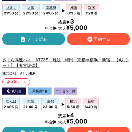
ＵＳＪ
大阪
南草津
横浜
新宿
▶
21:50
発
22:30
発
24:05
発
6:35
着
7:20
着
3
残席▶
¥5,000
料金▶ 大人
プラン詳細
予約する
さくら高速バス AT73S 難波・梅田・京都⇒横浜・新宿 【4列シ
ート】【充電設備】
株式会社 AT LINER
4列
シート
夜行便
乗務員2名
コンセント付
なんば
大阪
京都
横浜
新宿
▶
21:05
発
21:40
発
23:00
発
5:50
着
6:40
着
4
残席▶
¥5,000
料金▶ 大人