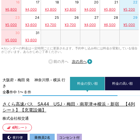
16
17
18
19
20
21
22
¥6,800
¥4,000
¥3,800
¥3,800
¥4,000
¥5,800
¥5,200
23
24
25
26
27
28
29
¥5,000
¥3,600
¥3,700
¥3,700
¥4,000
¥6,500
¥5,000
30
31
¥5,000
¥3,600
※カレンダーの料金は一定時間ごとに更新されます。予約申し込み時には料金が変動している場合
がございます。あらかじめご了承ください。
前の月へ
次の月へ
大阪府 - 梅田 発 神奈川県 - 横浜 行
料金の安い順
料金の高い順
き
8
全
件中 1〜 8 件
さくら高速バス SA44 USJ・梅田・南草津⇒横浜・新宿 【4列
シート】【充電設備】
株式会社桜交通
4列
シート
夜行便
乗務員2名
コンセント付