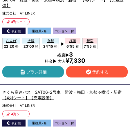
備】
株式会社 AT LINER
4列
シート
夜行便
乗務員2名
コンセント付
なんば
大阪
京都
横浜
新宿
▶
22:20
発
23:00
発
24:15
発
6:55
着
7:55
着
3
残席▶
¥7,330
料金▶ 大人
プラン詳細
予約する
さくら高速バス SAT06-2号車 難波・梅田・京都⇒横浜・新宿
【4列シート】【充電設備】
株式会社 AT LINER
4列
シート
夜行便
乗務員2名
コンセント付