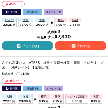
4列
シート
夜行便
乗務員2名
コンセント付
なんば
大阪
京都
横浜
新宿
▶
22:25
発
23:00
発
24:20
発
7:00
着
7:55
着
3
残席▶
¥7,330
料金▶ 大人
プラン詳細
予約する
さくら高速バス AT63S 梅田・京都⇒横浜・新宿・さいたま・大
宮 【4列シート】【充電設備】
株式会社 AT LINER
4列
シート
夜行便
乗務員2名
コンセント付
大阪
京都
横浜
新宿
さいたま新都心
大宮
▶
22:10
発
23:30
発
6:15
着
7:15
着
8:00
着
8:15
着
2