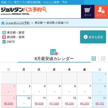
高速バス／夜行バスの最安値情報・かんたん検索・予約
カート
ログイン
ジョルダンバス予約
東京都 〜 新潟県 の高速バス
東京都 - 新宿
新潟県 - 長岡
条件を変更
08/10
8月最安値カレンダー
日
月
火
水
木
金
土
1
-
2
3
4
5
6
7
8
-
-
-
-
-
-
-
9
11
12
13
14
15
10
¥9,500
¥9,500
¥11,500
¥6,200
¥6,200
¥9,720
-