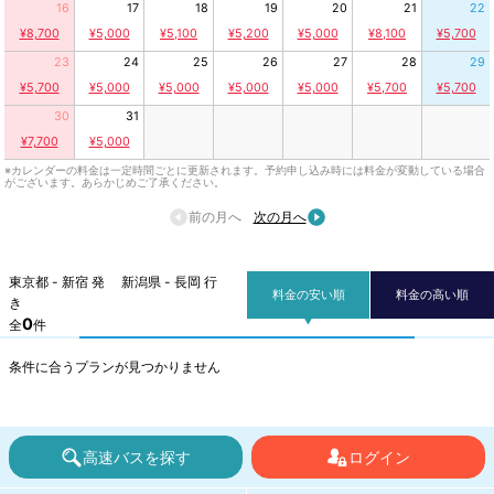
16
17
18
19
20
21
22
¥8,700
¥5,000
¥5,100
¥5,200
¥5,000
¥8,100
¥5,700
23
24
25
26
27
28
29
¥5,700
¥5,000
¥5,000
¥5,000
¥5,000
¥5,700
¥5,700
30
31
¥7,700
¥5,000
※カレンダーの料金は一定時間ごとに更新されます。予約申し込み時には料金が変動している場合
がございます。あらかじめご了承ください。
前の月へ
次の月へ
東京都 - 新宿 発 新潟県 - 長岡 行
料金の安い順
料金の高い順
き
0
全
件
条件に合うプランが見つかりません
高速バスを探す
ログイン