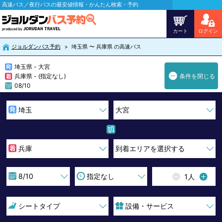
高速バス／夜行バスの最安値情報・かんたん検索・予約
カート
ログイン
ジョルダンバス予約
埼玉県 〜 兵庫県 の高速バス
埼玉県 - 大宮
兵庫県 - (指定なし)
条件を閉じる
08/10
1
人
シートタイプ
設備・サービス