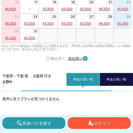
16
17
18
19
20
21
22
¥6,600
-
¥3,800
¥3,800
¥3,600
¥6,900
¥5,900
23
24
25
26
27
28
29
¥6,000
¥3,500
¥3,500
¥3,500
¥3,500
¥6,900
¥5,000
30
31
¥5,000
¥4,000
※カレンダーの料金は一定時間ごとに更新されます。予約申し込み時には料金が変動している場合
がございます。あらかじめご了承ください。
前の月へ
次の月へ
千葉県 - 千葉 発 大阪府 行き
料金の安い順
料金の高い順
0
全
件
条件に合うプランが見つかりません
高速バスを探す
ログイン