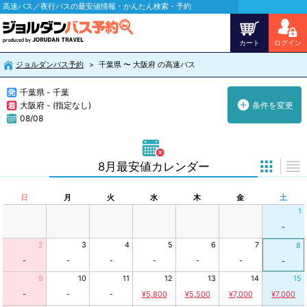
高速バス／夜行バスの最安値情報・かんたん検索・予約
カート
ログイン
ジョルダンバス予約
千葉県 〜 大阪府 の高速バス
千葉県 - 千葉
大阪府 - (指定なし)
条件を変更
08/08
8月最安値カレンダー
日
月
火
水
木
金
土
1
-
2
3
4
5
6
7
8
-
-
-
-
-
-
-
9
10
11
12
13
14
15
-
-
-
¥5,800
¥5,500
¥7,000
¥7,000