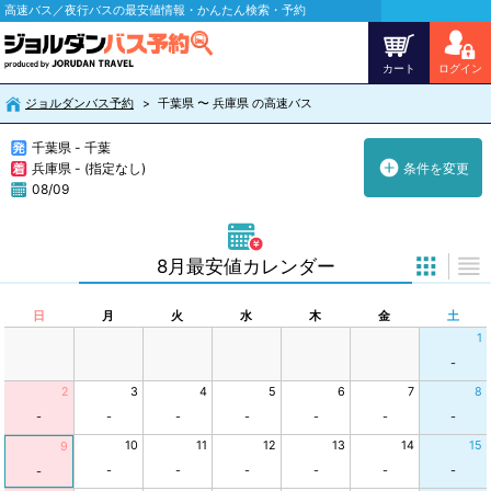
高速バス／夜行バスの最安値情報・かんたん検索・予約
カート
ログイン
ジョルダンバス予約
千葉県 〜 兵庫県 の高速バス
千葉県 - 千葉
兵庫県 - (指定なし)
条件を変更
08/09
8月最安値カレンダー
日
月
火
水
木
金
土
1
-
2
3
4
5
6
7
8
-
-
-
-
-
-
-
10
11
12
13
14
15
9
-
-
-
-
-
-
-