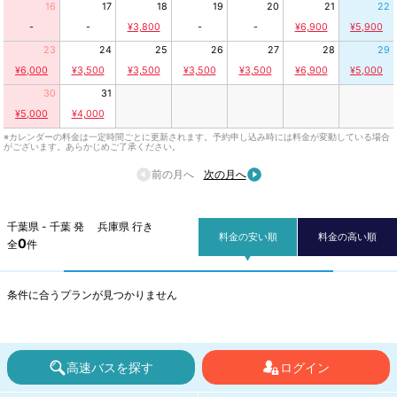
16
17
18
19
20
21
22
-
-
¥3,800
-
-
¥6,900
¥5,900
23
24
25
26
27
28
29
¥6,000
¥3,500
¥3,500
¥3,500
¥3,500
¥6,900
¥5,000
30
31
¥5,000
¥4,000
※カレンダーの料金は一定時間ごとに更新されます。予約申し込み時には料金が変動している場合
がございます。あらかじめご了承ください。
前の月へ
次の月へ
千葉県 - 千葉 発 兵庫県 行き
料金の安い順
料金の高い順
0
全
件
条件に合うプランが見つかりません
高速バスを探す
ログイン