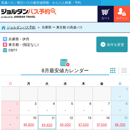
高速バス／夜行バスの最安値情報・かんたん検索・予約
カート
ログイン
ジョルダンバス予約
兵庫県 〜 東京都 の高速バス
兵庫県 - 伊丹
東京都 - (指定なし)
条件を変更
08/11
8月最安値カレンダー
日
月
火
水
木
金
土
1
-
2
3
4
5
6
7
8
-
-
-
-
-
-
-
9
10
12
13
14
15
11
-
¥6,800
¥5,000
¥7,200
¥7,500
¥6,700
¥4,400