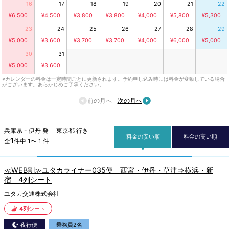
16
17
18
19
20
21
22
¥6,500
¥4,500
¥3,800
¥3,800
¥4,000
¥5,800
¥5,300
23
24
25
26
27
28
29
¥5,000
¥3,600
¥3,700
¥3,700
¥4,000
¥6,000
¥5,000
30
31
¥5,000
¥3,600
※カレンダーの料金は一定時間ごとに更新されます。予約申し込み時には料金が変動している場合
がございます。あらかじめご了承ください。
前の月へ
次の月へ
兵庫県 - 伊丹 発 東京都 行き
料金の安い順
料金の高い順
1
全
件中 1〜 1 件
≪WEB割≫ユタカライナー035便 西宮・伊丹・草津⇒横浜・新
宿 4列シート
ユタカ交通株式会社
4列
シート
夜行便
乗務員2名