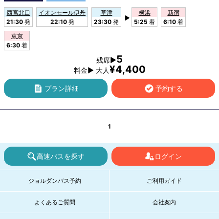
西宮北口
イオンモール伊丹
草津
横浜
新宿
▶
21:30
発
22:10
発
23:30
発
5:25
着
6:10
着
東京
6:30
着
5
残席▶
¥4,400
料金▶ 大人
プラン詳細
予約する
1
高速バスを探す
ログイン
ジョルダンバス予約
ご利用ガイド
よくあるご質問
会社案内