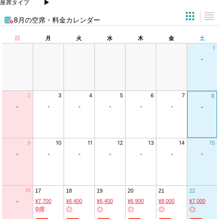
座席タイプ
8月の空席・料金カレンダー
日
月
火
水
木
金
土
1
-
2
3
4
5
6
7
8
-
-
-
-
-
-
-
9
10
11
12
13
14
15
-
-
-
-
-
-
-
16
17
18
19
20
21
22
¥7,700
¥6,400
¥6,400
¥6,900
¥8,000
¥7,000
-
9席
◎
◎
◎
◎
◎