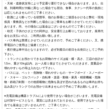
・天候・道路状況等により予定通り運行できない場合があります。また、出
発、到着時間が大幅に異なった場合でも宿泊、食事、タクシー代等の負担に
は応じられませんのでご了承ください。
・飲酒により酔っている状態等、他のお客様にご迷惑をかけると弊社・現地
係員・乗務員などが判断した場合にはご乗車をお断りさせていただく場合が
あります。尚、その場合には返金はございませんのでご了承ください。
・幼児・子供のひざ上での同伴は、安全運行上お断りしております。座席代
金をお支払いの上、ご利用お願い致します。
・バス車内は禁煙とさせていただきますので、予めご了承ください。又、携
帯電話のご使用はご遠慮ください。
・夜行便は車中泊となりますので、必ず到着日の前日を出発日としてご予約
下さい。
・トランクにお預かりできるお荷物のサイズは縦・横・高さ、三辺の合計が
1.5ｍ、重さ10kg以内、お一人様１個までとさせていただきます。貴重品や
壊れやすいもの等は入れないで下さい。
・バスには、ペット・危険物・壊れやすいもの・サーフボード・スノーボー
ド・スキー・ゴルフバック・自転車・楽器・動物・家具・精密機械・危険
物・鉄砲刀剣類・その他搭載物に危険を及ぼす恐れのあるものは車内お持ち
込み及びトランクでのお預かり出来ませんので予めご了承お願いします。
※充電設備は機器トラブルにより使用できない場合がございます。充電設備
は付加サービスとなり、運賃には含まれておりません。使用できなかった場
合でも返金はございませんので、ご了承ください。