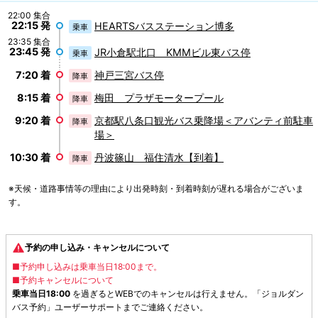
22:00 集合
22:15 発
HEARTSバスステーション博多
乗車
23:35 集合
23:45 発
JR小倉駅北口 KMMビル東バス停
乗車
7:20 着
神戸三宮バス停
降車
8:15 着
梅田 プラザモータープール
降車
9:20 着
京都駅八条口観光バス乗降場＜アバンティ前駐車
降車
場＞
10:30 着
丹波篠山 福住清水【到着】
降車
※天候・道路事情等の理由により出発時刻・到着時刻が遅れる場合がございま
す。
予約の申し込み・キャンセルについて
■予約申し込みは乗車当日18:00まで。
■予約キャンセルについて
乗車当日18:00
を過ぎるとWEBでのキャンセルは行えません。「ジョルダン
バス予約」ユーザーサポートまでご連絡ください。