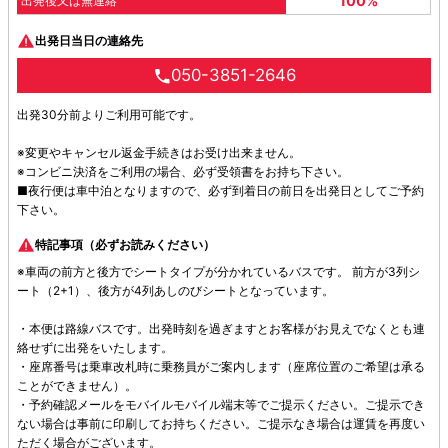
100%
出発後又は無連絡
出発日当日の連絡先
050-3851-2646
出発30分前よりご利用可能です。
※変更やキャンセル返金手続きはお受け出来ません。
※コンビニ決済をご利用の場合、必ず受領書をお持ち下さい。
■夜行便は車中泊となりますので、必ず到着日の前日を出発日としてご予約
下さい。
特記事項（必ずお読みください）
※車両の前方と後方でシートタイプが分かれているバスです。 前方が3列シ
ート（2+1）、後方が4列あしのびシートとなっています。
・本便は路線バスです。出発時刻を過ぎますとお客様がお見えでなくとも連
絡せずに出発をいたします。
・座席番号は乗車改札時に乗務員がご案内します（座席位置のご希望は承る
ことができません）。
・予約確認メールをモバイルモバイル端末等でご提示ください。ご提示でき
ない場合は事前に印刷してお持ちください。ご提示なき場合は運賃を再度い
ただく場合がございます。