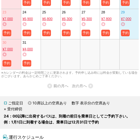
予約
予約
予約
予約
予約
予約
23
24
25
26
27
28
29
¥7,000
¥6,900
¥6,800
¥6,300
¥6,300
¥7,800
¥7,000
◎
◎
◎
◎
◎
◎
◎
予約
予約
予約
予約
予約
予約
予約
30
31
¥7,000
¥4,000
◎
◎
予約
予約
※カレンダーの料金は一定時間ごとに更新されます。予約申し込み時には料金が変動している場合
がございます。あらかじめご了承ください。
前の月へ
次の月へ
□
ご指定日
◎ 10席以上の空席あり
数字 表示分の空席あり
× 受付締切
24：00以降に出発するバスは、到着の前日を乗車日としてご予約下さい。
例：1月1日に到着する場合は、乗車日は12月31日で予約
運行スケジュール