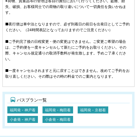
※荷物、貴重品等の管理は各自の責任において行ってください。盗難、紛
失、破損、お客様同士での荷物の取り違いについて一切責任を負いかねま
す。
■夜行便は車中泊となりますので、必ず到着日の前日を出発日としてご予約
ください。（24時間表記となっておりますのでご注意ください）
■ご予約完了後の日程変更・便の変更はできません。ご変更ご希望の場合
は、ご予約便を一度キャンセルして新たにご予約をお取りください。その
際、キャンセル規定通りの取消手数料が発生致します。予めご了承くださ
い。
■一度キャンセルされますと元に戻すことはできません。改めてご予約をお
取り直しください。その際はその時の料金でのご案内となります。
バスプラン一覧
福岡発 - 神戸着
福岡発 - 梅田着
福岡発 - 京都着
小倉発 - 神戸着
小倉発 - 梅田着