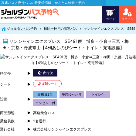
高速バス／夜行バスの最安値情報・かんたん検索・予約
カート
ログイン
ジョルダンバス予約
福岡〜神戸の高速バス
サンシャインエクスプレス SE4
サンシャインエクスプレス SE491便 博多・小倉⇒三宮・梅
田・京都・丹波篠山【4列あしのびシート・トイレ・充電設備】
夜行便
時間帯
4列
シート
シート
乗務員2名
座席ゆったり
トイレ付
設備
コンセント付
商品形態
高速乗合バス
乗務員数
2名運行
運行会社
株式会社サンシャインエクスプレス