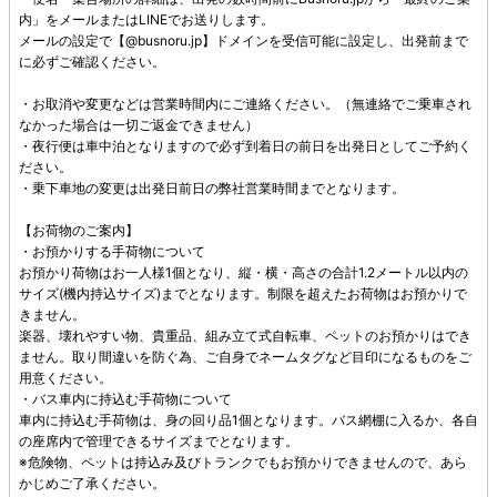
内」をメールまたはLINEでお送りします。
メールの設定で【@busnoru.jp】ドメインを受信可能に設定し、出発前まで
に必ずご確認ください。
・お取消や変更などは営業時間内にご連絡ください。（無連絡でご乗車され
なかった場合は一切ご返金できません）
・夜行便は車中泊となりますので必ず到着日の前日を出発日としてご予約く
ださい。
・乗下車地の変更は出発日前日の弊社営業時間までとなります。
【お荷物のご案内】
・お預かりする手荷物について
お預かり荷物はお一人様1個となり、縦・横・高さの合計1.2メートル以内の
サイズ(機内持込サイズ)までとなります。制限を超えたお荷物はお預かりで
きません。
楽器、壊れやすい物、貴重品、組み立て式自転車、ペットのお預かりはでき
ません。取り間違いを防ぐ為、ご自身でネームタグなど目印になるものをご
用意ください。
・バス車内に持込む手荷物について
車内に持込む手荷物は、身の回り品1個となります。バス網棚に入るか、各自
の座席内で管理できるサイズまでとなります。
※危険物、ペットは持込み及びトランクでもお預かりできませんので、あら
かじめご了承ください。