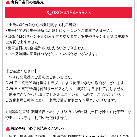
出発日当日の連絡先
080-4154-5523
（出発の30分前から出発時間まで利用可能）
※集合時間迄に集合場所にお越しにならないとご乗車できません。
※出発当日のキャンセルのみ受付となります。変更やキャンセル返金手続き
はお受け出来ません。
※乗車当日の集合場所でのお支払いはできません。
※ご出発時間の直前はつながりにくい場合がございます。
【ご確認ください】
○バスに充電器のご用意はございません。
○Wi-Fi・充電設備は機器トラブルにより使用できない場合がございます。
○Wi-Fi・充電設備は付加サービスとなり、運賃には含まれておりません。
使用できなかった場合でも返金はございませんので、ご了承ください。
○急遽車両点検等により、車両設備が変更になる場合がございます。
※山陽自動車道 夜間通行止めにより5/18～6/5出発（土日は除く）は宇部・小
野田のバス停はご利用いただけません。
特記事項（必ずお読みください）
・便名・集合場所の詳細は、出発の数時間前にBusnoru.jpから「最終のご案