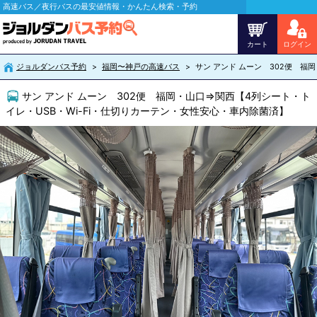
高速バス／夜行バスの最安値情報・かんたん検索・予約
カート
ログイン
ジョルダンバス予約
福岡〜神戸の高速バス
サン アンド ムーン 302便 福
サン アンド ムーン 302便 福岡・山口⇒関西【4列シート・ト
イレ・USB・Wi-Fi・仕切りカーテン・女性安心・車内除菌済】