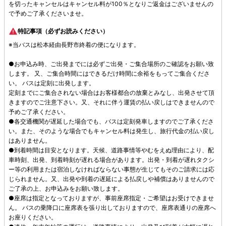
を切ったキャンセルはキャンセル料が100％となりご返金はございませんの
で予めご了承くださいませ。
特記事項（必ずお読みください）
※当バスは松本経由長野市終着の便になります。
●お申込み時、ご出発までには必ずご出発・ご集合場所のご確認をお願い致
します。 又、ご集合時間にはできるだけ時間に余裕をもってご集合くださ
い。 バスは定刻に出発します。
定刻までにご集合されない場合はお客様都合の放棄とみなし、出発させて頂
きますのでご注意下さい。又、それに伴う運賃の払い戻しはできませんので
予めご了承ください。
●各交通機関が遅延した場合でも、バスは定刻発車しますのでご了承くださ
い。また、そのような場合でもキャンセル料は発生し、旅行代金の払い戻し
はありません。
●到着時間は目安となります。天候、道路事情等やむをえぬ理由により、配
車時刻、出発、到着時刻が遅れる場合があります。出発・到着が遅れタクシ
ー等の利用または宿泊しなければならない事態が生じてもそのご請求には応
じられません。又、出発や到着の遅延による払戻しや補償はありませんので
ご了承の上、お申込みをお願い致します。
●座席は指定となっておりますが、事前座席指定・ご希望はお受けできませ
ん。 バスの乗降口に座席表を張り出しておりますので、座席表通りの座席へ
お座りください。