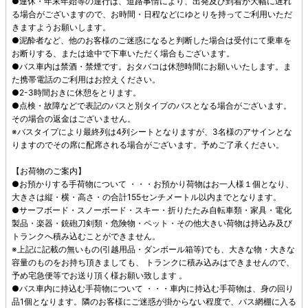
●連休・年末年始等の運行は、道路事情により、出発及び到着が大幅に遅れ
る場合がございますので、お時間・日程などにゆとりを持ってご利用いただ
きますようお願いします。
●泥酔者など、他のお客様のご迷惑になると判断した場合は受付にて乗車を
お断りする、または途中で下車いただく場合もございます。
●バス車内は禁酒・禁煙です。おタバコは休憩時間にお願いいたします。ま
た携帯電話のご利用はお控えください。
●2-3時間おきに休憩をとります。
●点検・故障などで表記のバスと別タイプのバスとなる場合がございます。
その場合の返金はございません。
※バスタイプにより最終列は4列シートとなりますが、3名様のアサインとな
りますのでその席に配席される場合がございます。予めご了承ください。
【お荷物のご案内】
●お預かりする手荷物について ・・・お預かり荷物はお一人様１個となり、
大きさは縦・横・高さ・の合計155センチメートル以内までとなります。
●サーフボード・スノーボード・スキー・折りたたみ自転車類・家具・電化
製品・楽器・銃砲刀剣類・危険物・ペット・その他大きい荷物は持込み及び
トランクへ積み込むことができません。
※上記に記載の無いもの(引越用品・ダンボール箱等)でも、大きな物・大きな
容量のものをお持ち頂きましても、 トランクに積み込みはできませんので、
予め宅急便等でお送り頂く様お願い致します 。
●バス車内に持込む手荷物について ・・・車内に持込む手荷物は、身の回り
品1個となります。隣のお客様にご迷惑が掛からない程度で、バス網棚に入る