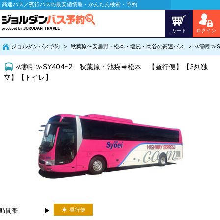
高速バス／夜行バスの最安値情報・かんたん検索・予約
カート
ログイン
ジョルダンバス予約
秋葉原〜安曇野・松本・塩尻・岡谷の高速バス
≪割引≫S
≪割引≫SY404-2 秋葉原・池袋⇒松本 【昼行便】【3列独
立】【トイレ】
昼行便
時間帯