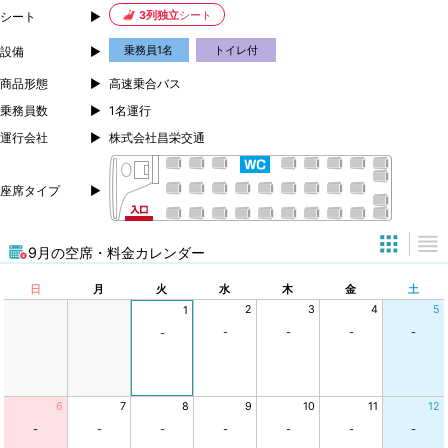
3列独立
シート
シート
乗務員1名
トイレ付
設備
商品形態
高速乗合バス
乗務員数
1名運行
運行会社
株式会社昌栄交通
座席タイプ
9月の空席・料金カレンダー
日
月
火
水
木
金
土
2
3
4
5
1
-
-
-
-
-
6
7
8
9
10
11
12
-
-
-
-
-
-
-