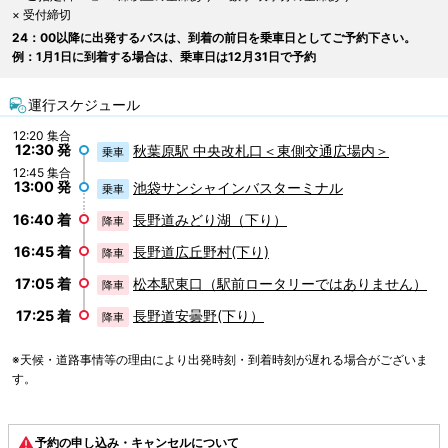
× 受付締切
24：00以降に出発するバスは、到着の前日を乗車日としてご予約下さい。
例：1月1日に到着する場合は、乗車日は12月31日で予約
運行スケジュール
12:20 集合
12:30 発
秋葉原駅 中央改札口＜東側交通広場内＞
乗車
12:45 集合
13:00 発
池袋サンシャインバスターミナル
乗車
16:40 着
長野道みどり湖（下り）
降車
16:45 着
長野道広丘野村(下り)
降車
17:05 着
松本駅東口（駅前ロータリーではありません）
降車
17:25 着
長野道安曇野(下り）
降車
※天候・道路事情等の理由により出発時刻・到着時刻が遅れる場合がございま
す。
予約の申し込み・キャンセルについて