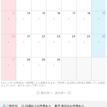
13
14
15
16
17
18
19
-
-
-
-
-
-
-
20
21
22
23
24
25
26
-
-
-
-
-
-
-
27
28
29
30
-
-
-
-
※カレンダーの料金は一定時間ごとに更新されます。予約申し込み時には料金が変動している場合
がございます。あらかじめご了承ください。
前の月へ
次の月へ
□
ご指定日
◎ 10席以上の空席あり
数字 表示分の空席あり