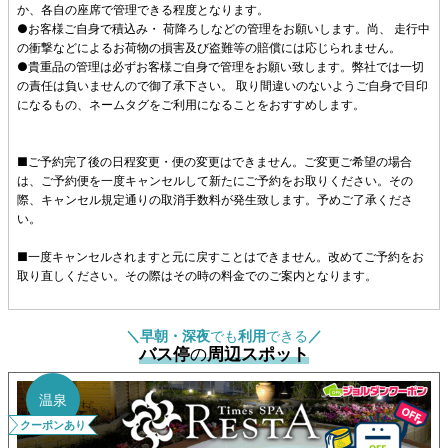
か、各自の座席で管理できる程度となります。
●お客様ご自身で積込み・ 荷降ろしなどの管理をお願いします。尚、 走行中
の衝撃などによるお荷物の損害及び盗難等の賠償には応じられません。
●貴重品の管理は必ずお客様ご自身で管理をお願い致します。弊社では一切
の責任は負いませんので御了承下さい。 取り間違いのないようご自身で目印
になるもの、ネームタグをご利用になることをおすすめします。
■ご予約完了後の日程変更・便の変更はできません。ご変更ご希望の場合
は、ご予約便を一度キャンセルして新たにご予約をお取りください。その
際、キャンセル規定通りの取消手数料が発生致します。予めご了承くださ
い。
■一度キャンセルされますと元に戻すことはできません。改めてご予約をお
取り直しください。その際はその時の料金でのご案内となります。
＼
早朝・深夜
でも
利用
できる
／
バス停
の
周辺スポット
温泉
クーポンあり