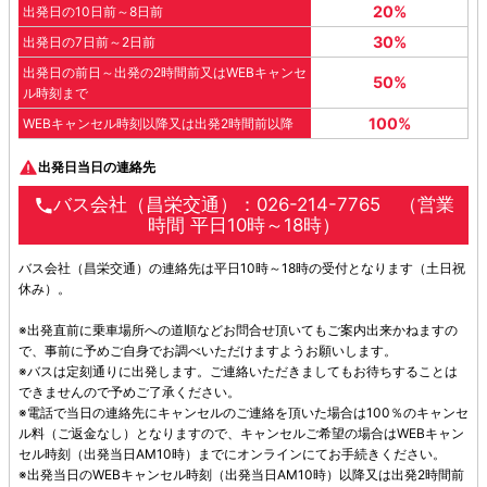
20%
出発日の10日前～8日前
30%
出発日の7日前～2日前
出発日の前日～出発の2時間前又はWEBキャンセ
50%
ル時刻まで
100%
WEBキャンセル時刻以降又は出発2時間前以降
出発日当日の連絡先
バス会社（昌栄交通）：026-214-7765 （営業
時間 平日10時～18時）
バス会社（昌栄交通）の連絡先は平日10時～18時の受付となります（土日祝
休み）。
※出発直前に乗車場所への道順などお問合せ頂いてもご案内出来かねますの
で、事前に予めご自身でお調べいただけますようお願いします。
※バスは定刻通りに出発します。ご連絡いただきましてもお待ちすることは
できませんので予めご了承ください。
※電話で当日の連絡先にキャンセルのご連絡を頂いた場合は100％のキャンセ
ル料（ご返金なし）となりますので、キャンセルご希望の場合はWEBキャン
セル時刻（出発当日AM10時）までにオンラインにてお手続きください。
※出発当日のWEBキャンセル時刻（出発当日AM10時）以降又は出発2時間前