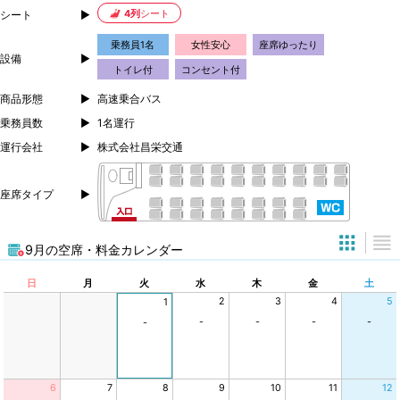
4列
シート
シート
乗務員1名
女性安心
座席ゆったり
設備
トイレ付
コンセント付
商品形態
高速乗合バス
乗務員数
1名運行
運行会社
株式会社昌栄交通
座席タイプ
9月の空席・料金カレンダー
日
月
火
水
木
金
土
2
3
4
5
1
-
-
-
-
-
6
7
8
9
10
11
12