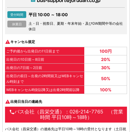
平日 10:00 ～ 18:00
受付時間
土・日・祝祭日、夏期・年末年始・及びGW期間中等の会社
休業日
休日
キャンセル規定
100円
ご予約後から出発日の11日前まで
20%
出発日の10日前～8日前
30%
出発日の7日前～2日前
出発日の前日～出発の2時間前又はWEBキャンセ
50%
ル時刻まで
100%
WEBキャンセル時刻以降又は出発2時間前以降
出発日当日の連絡先
バス会社（昌栄交通）：026-214-7765 （営業
時間 平日10時～18時）
バス会社（昌栄交通）の連絡先は平日10時～18時の受付となります（土日祝