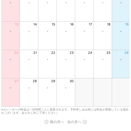
-
-
-
-
-
-
-
13
14
15
16
17
18
19
-
-
-
-
-
-
-
20
21
22
23
24
25
26
-
-
-
-
-
-
-
27
28
29
30
-
-
-
-
※カレンダーの料金は一定時間ごとに更新されます。予約申し込み時には料金が変動している場合
がございます。あらかじめご了承ください。
前の月へ
次の月へ