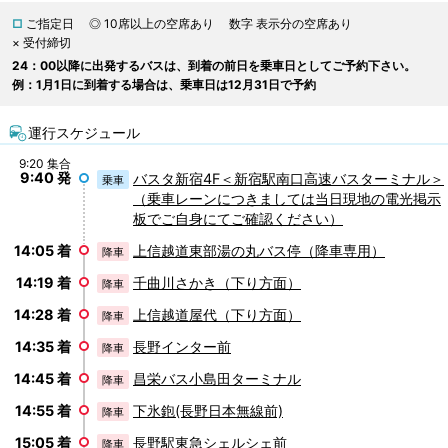
□
ご指定日
◎ 10席以上の空席あり
数字 表示分の空席あり
× 受付締切
24：00以降に出発するバスは、到着の前日を乗車日としてご予約下さい。
例：1月1日に到着する場合は、乗車日は12月31日で予約
運行スケジュール
9:20 集合
9:40 発
バスタ新宿4F＜新宿駅南口高速バスターミナル＞
乗車
（乗車レーンにつきましては当日現地の電光掲示
板でご自身にてご確認ください）
14:05 着
上信越道東部湯の丸バス停（降車専用）
降車
14:19 着
千曲川さかき（下り方面）
降車
14:28 着
上信越道屋代（下り方面）
降車
14:35 着
長野インター前
降車
14:45 着
昌栄バス小島田ターミナル
降車
14:55 着
下氷鉋(長野日本無線前)
降車
15:05 着
長野駅東急シェルシェ前
降車