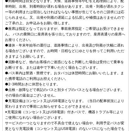
●到着時間は目安となります。天候、道路事情等やむをえぬ理由により、配
車時刻、出発、到着時刻が遅れる場合があります。出発・到着が遅れタクシ
ー等の利用または宿泊しなければならない事態が生じてもそのご請求には応
じられません。又、出発や到着の遅延による払戻しや補償はありませんので
ご了承の上、お申込みをお願い致します。
●座席は指定となっておりますが、事前座席指定・ご希望はお受けできませ
ん。 バスの乗降口に座席表を張り出しておりますので、座席表通りの座席へ
お座りください。
●連休・年末年始等の運行は、道路事情により、出発及び到着が大幅に遅れ
る場合がございますので、お時間・日程などにゆとりを持ってご利用いただ
きますようお願いします。
●泥酔者など、他のお客様のご迷惑になると判断した場合は受付にて乗車を
お断りする、または途中で下車いただく場合もございます。
●バス車内は禁酒・禁煙です。おタバコは休憩時間にお願いいたします。ま
た携帯電話のご利用はお控えください。
●2-3時間おきに休憩をとります。
●点検・故障などで表記のバスと別タイプのバスとなる場合がございます。
その場合の返金はございません。
●充電設備はコンセント又はUSB電源となります。（当日の配車状況により
変わりますので事前にお知らせすることができません）
※充電設備（コンセント又はUSB電源）付きバスで、機器トラブル等により
ご使用になれない場合がございます。
サービスの一つとなりますので不具合で使えない場合や、利用予定バスが変
更となり充電設備（コンセント又はUSB電源）のないバスになった場合でも