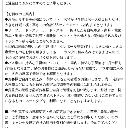
ご返金はできかねますのでご了承ください。
【お荷物のご案内】
●お預かりする手荷物について ・・・お預かり荷物はお一人様１個となり、
大きさは縦・横・高さ・の合計155センチメートル以内までとなります。
●サーフボード・スノーボード・スキー・折りたたみ自転車類・家具・電化
製品・楽器・銃砲刀剣類・危険物・ペット・その他大きい荷物は持込み及び
トランクへ積み込むことができません。
※上記に記載の無いもの(引越用品・ダンボール箱等)でも、大きな物・大きな
容量のものをお持ち頂きましても、 トランクに積み込みはできませんので、
予め宅急便等でお送り頂く様お願い致します 。
●バス車内に持込む手荷物について ・・・車内に持込む手荷物は、身の回り
品1個となります。隣のお客様にご迷惑が掛からない程度で、バス網棚に入る
か、各自の座席で管理できる程度となります。
●お客様ご自身で積込み・ 荷降ろしなどの管理をお願いします。尚、 走行中
の衝撃などによるお荷物の損害及び盗難等の賠償には応じられません。
●貴重品の管理は必ずお客様ご自身で管理をお願い致します。弊社では一切
の責任は負いませんので御了承下さい。 取り間違いのないようご自身で目印
になるもの、ネームタグをご利用になることをおすすめします。
■ご予約完了後の日程変更・便の変更はできません。ご変更ご希望の場合
は、ご予約便を一度キャンセルして新たにご予約をお取りください。その
際、キャンセル規定通りの取消手数料が発生致します。予めご了承くださ
い。