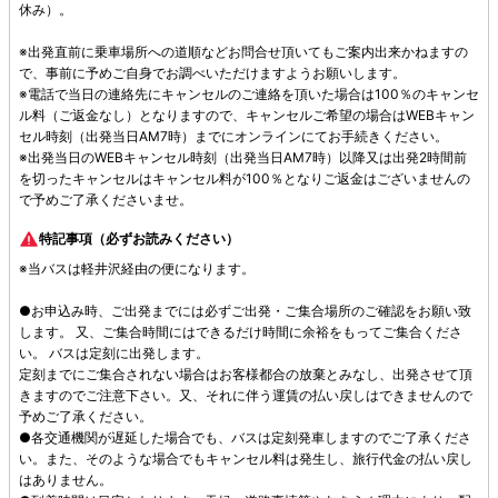
休み）。
※出発直前に乗車場所への道順などお問合せ頂いてもご案内出来かねますの
で、事前に予めご自身でお調べいただけますようお願いします。
※電話で当日の連絡先にキャンセルのご連絡を頂いた場合は100％のキャンセ
ル料（ご返金なし）となりますので、キャンセルご希望の場合はWEBキャン
セル時刻（出発当日AM7時）までにオンラインにてお手続きください。
※出発当日のWEBキャンセル時刻（出発当日AM7時）以降又は出発2時間前
を切ったキャンセルはキャンセル料が100％となりご返金はございませんの
で予めご了承くださいませ。
特記事項（必ずお読みください）
※当バスは軽井沢経由の便になります。
●お申込み時、ご出発までには必ずご出発・ご集合場所のご確認をお願い致
します。 又、ご集合時間にはできるだけ時間に余裕をもってご集合くださ
い。 バスは定刻に出発します。
定刻までにご集合されない場合はお客様都合の放棄とみなし、出発させて頂
きますのでご注意下さい。又、それに伴う運賃の払い戻しはできませんので
予めご了承ください。
●各交通機関が遅延した場合でも、バスは定刻発車しますのでご了承くださ
い。また、そのような場合でもキャンセル料は発生し、旅行代金の払い戻し
はありません。