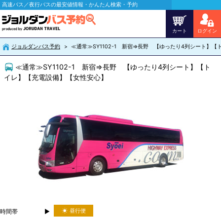
高速バス／夜行バスの最安値情報・かんたん検索・予約
カート
ログイン
ジョルダンバス予約
≪通常≫SY1102-1 新宿⇒長野 【ゆったり4列シート】
≪通常≫SY1102-1 新宿⇒長野 【ゆったり4列シート】【ト
イレ】【充電設備】【女性安心】
昼行便
時間帯