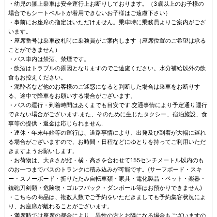
・幼児の膝上乗車は安全運行上お断りしております。（3歳以上のお子様の
場合でもシートベルトが着用できないお子様はご遠慮下さい）
・事前にお座席の指定はいただけません。乗車時に乗務員よりご案内がござ
います。
・座席番号は乗車改札時に乗務員がご案内します（座席位置のご希望は承る
ことができません）
・バス車内は禁酒、禁煙です。
・飲酒はトラブルの原因となりますのでご遠慮ください。水分補給以外の飲
食もお控えください。
・泥酔者など他のお客様のご迷惑になると判断した場合は乗車をお断りす
る、途中で降車をお願いする場合がございます。
・バスの運行・到着時間はあくまでも目安です.交通事情により予定通り運行
できない場合がございます.また、そのために生じたタクシー、宿泊施設、食
事等の提供・返金は応じられません.
・連休・年末年始等の運行は、道路事情により、出発及び到着が大幅に遅れ
る場合がございますので、お時間・日程などにゆとりを持ってご利用いただ
きますようお願いします。
・お荷物は、大きさが縦・横・高さを合わせて155センチメートル以内のも
のお一つまでバスのトランクに積み込みが可能です。(サーフボード・スキ
ー・スノーボード・折りたたみ自転車類・家具・電化製品・ペット・楽器・
銃砲刀剣類・危険物・ゴルフバック・ダンボール等はお預かりできません)
・こちらの商品は、複数人数でご予約をいただきましても予約集客状況によ
り、お座席が離れることがございます。
・満席時では座席の都合により、異性の方とお隣になる場合もございますの