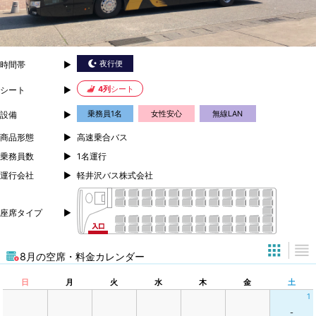
夜行便
時間帯
4列
シート
シート
乗務員1名
女性安心
無線LAN
設備
商品形態
高速乗合バス
乗務員数
1名運行
運行会社
軽井沢バス株式会社
座席タイプ
8月の空席・料金カレンダー
日
月
火
水
木
金
土
1
-