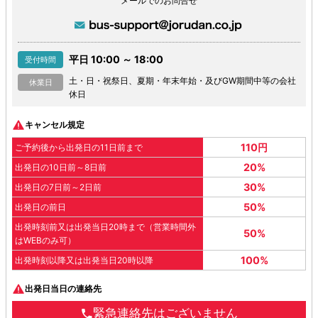
メールでのお問合せ
平日 10:00 ～ 18:00
受付時間
土・日・祝祭日、夏期・年末年始・及びGW期間中等の会社
休業日
休日
キャンセル規定
110円
ご予約後から出発日の11日前まで
20%
出発日の10日前～8日前
30%
出発日の7日前～2日前
50%
出発日の前日
出発時刻前又は出発当日20時まで（営業時間外
50%
はWEBのみ可）
100%
出発時刻以降又は出発当日20時以降
出発日当日の連絡先
緊急連絡先はございません