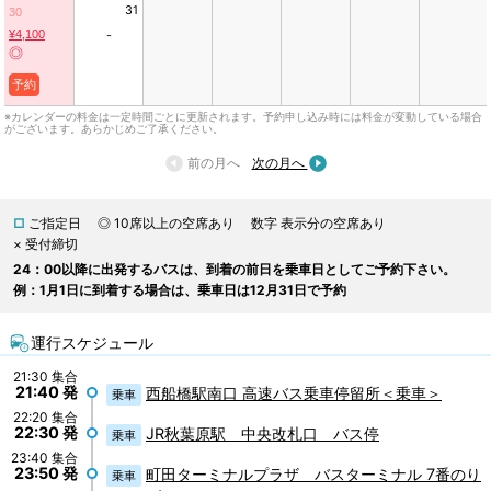
31
30
¥4,100
-
◎
予約
※カレンダーの料金は一定時間ごとに更新されます。予約申し込み時には料金が変動している場合
がございます。あらかじめご了承ください。
前の月へ
次の月へ
□
ご指定日
◎ 10席以上の空席あり
数字 表示分の空席あり
× 受付締切
24：00以降に出発するバスは、到着の前日を乗車日としてご予約下さい。
例：1月1日に到着する場合は、乗車日は12月31日で予約
運行スケジュール
21:30 集合
21:40 発
西船橋駅南口 高速バス乗車停留所＜乗車＞
乗車
22:20 集合
22:30 発
JR秋葉原駅 中央改札口 バス停
乗車
23:40 集合
23:50 発
町田ターミナルプラザ バスターミナル 7番のり
乗車