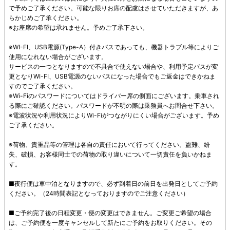
で予めご了承ください。可能な限りお席の配慮はさせていただきますが、あ
らかじめご了承ください。
※お座席の希望は承れません。予めご了承下さい。
※WI-FI、USB電源(Type-A）付きバスであっても、機器トラブル等によりご
使用になれない場合がございます。
サービスの一つとなりますので不具合で使えない場合や、利用予定バスが変
更となりWI-FI、USB電源のないバスになった場合でもご返金はできかねま
すのでご了承ください。
※Wi-Fiのパスワードについてはドライバー席の側面にございます。乗車され
る際にご確認ください。パスワードが不明の際は乗務員へお問合せ下さい。
※電波状況や利用状況によりWi-Fiがつながりにくい場合がございます。予め
ご了承ください。
※荷物、貴重品等の管理は各自の責任において行ってください。盗難、紛
失、破損、お客様同士での荷物の取り違いについて一切責任を負いかねま
す。
■夜行便は車中泊となりますので、必ず到着日の前日を出発日としてご予約
ください。（24時間表記となっておりますのでご注意ください）
■ご予約完了後の日程変更・便の変更はできません。ご変更ご希望の場合
は、ご予約便を一度キャンセルして新たにご予約をお取りください。その