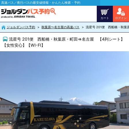
高速バス／夜行バスの最安値情報・かんたん検索・予約
カート
ログイン
ジョルダンバス予約
秋葉原〜名古屋の高速バス
流星号 201便 西船橋・秋葉
流星号 201便 西船橋・秋葉原・町田⇒名古屋 【4列シート】
【女性安心】【WI-FI】