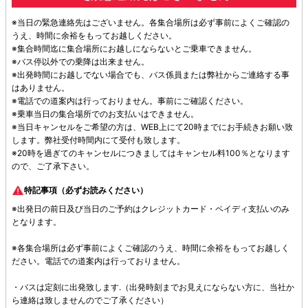
※当日の緊急連絡先はございません。各集合場所は必ず事前によくご確認の
うえ、時間に余裕をもってお越しください。
※集合時間迄に集合場所にお越しにならないとご乗車できません。
※バス停以外での乗降は出来ません。
※出発時間にお越しでない場合でも、バス係員または弊社からご連絡する事
はありません。
※電話での道案内は行っておりません。事前にご確認ください。
※乗車当日の集合場所でのお支払いはできません。
※当日キャンセルをご希望の方は、WEB上にて20時までにお手続きお願い致
します。弊社受付時間内にて受付も致します。
※20時を過ぎてのキャンセルにつきましてはキャンセル料100％となります
ので、ご了承下さい。
特記事項（必ずお読みください）
※出発日の前日及び当日のご予約はクレジットカード・ペイディ支払いのみ
となります。
※各集合場所は必ず事前によくご確認のうえ、時間に余裕をもってお越しく
ださい。電話での道案内は行っておりません。
・バスは定刻に出発致します.（出発時刻までお見えにならない方に、当社か
ら連絡は致しませんのでご了承ください）