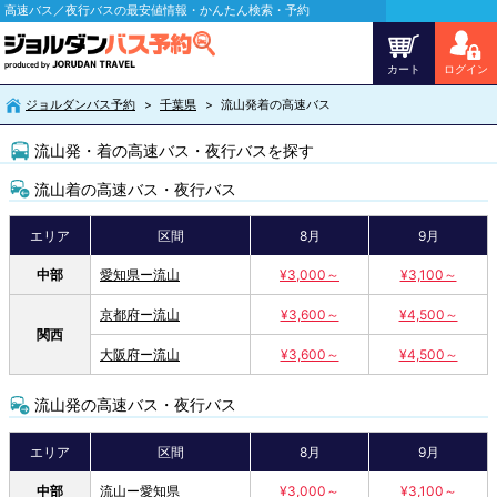
高速バス／夜行バスの最安値情報・かんたん検索・予約
カート
ログイン
ジョルダンバス予約
千葉県
流山発着の高速バス
流山発・着の高速バス・夜行バスを探す
流山着の高速バス・夜行バス
エリア
区間
8月
9月
中部
愛知県ー流山
¥3,000～
¥3,100～
京都府ー流山
¥3,600～
¥4,500～
関西
大阪府ー流山
¥3,600～
¥4,500～
流山発の高速バス・夜行バス
エリア
区間
8月
9月
中部
流山ー愛知県
¥3,000～
¥3,100～