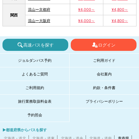
流山ー京都府
¥4,000～
¥4,800～
関西
流山ー大阪府
¥4,000～
¥4,800～
高速バスを探す
ログイン
ジョルダンバス予約
ご利用ガイド
よくあるご質問
会社案内
ご利用規約
約款・条件書
旅行業務取扱料金表
プライバシーポリシー
予約照会
▶都道府県からバスを探す
北海道・道北
北海道・道東
北海道・道央
北海道・道南
青森県